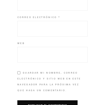
CORREO ELECTRÓNICO
*
WEB
GUARDAR MI NOMBRE, CORREO
ELECTRÓNICO Y SITIO WEB EN ESTE
NAVEGADOR PARA LA PRÓXIMA VEZ
QUE HAGA UN COMENTARIO.