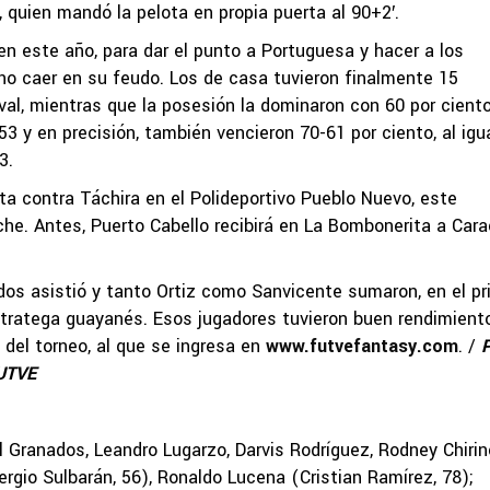
o, quien mandó la pelota en propia puerta al 90+2′.
n este año, para dar el punto a Portuguesa y hacer a los
 no caer en su feudo. Los de casa tuvieron finalmente 15
ival, mientras que la posesión la dominaron con 60 por cient
3 y en precisión, también vencieron 70-61 por ciento, al igu
3.
ita contra Táchira en el Polideportivo Pueblo Nuevo, este
che. Antes, Puerto Cabello recibirá en La Bombonerita a Cara
dos asistió y tanto Ortiz como Sanvicente sumaron, en el pr
stratega guayanés. Esos jugadores tuvieron buen rendimient
 del torneo, al que se ingresa en
www.futvefantasy.com
. /
P
FUTVE
ranados, Leandro Lugarzo, Darvis Rodríguez, Rodney Chiri
ergio Sulbarán, 56), Ronaldo Lucena (Cristian Ramírez, 78);