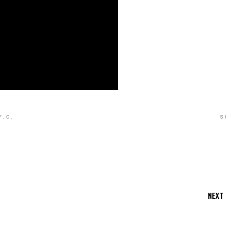
S
F.C.
NEXT