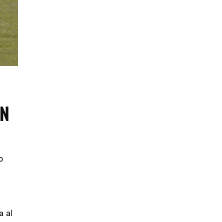
EN
o
a
a al