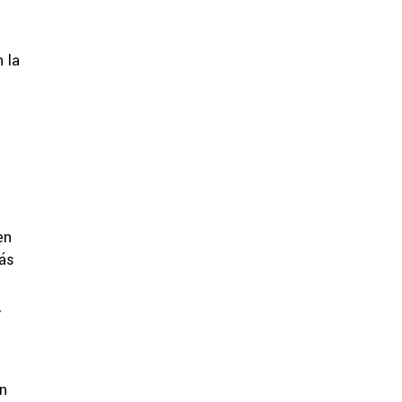
 la
en
más
y
en