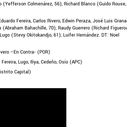
 (Yefferson Colmenárez, 56); Richard Blanco (Guido Rouse, 
rdo Fereira, Carlos Rivero, Edwin Peraza, José Luis Grana
ya (Abraham Bahachille, 70); Raudy Guerrero (Richard Figuero
 Lugo (Stevy Okitokandjo, 61); Luifer Hernández. DT: Noel
ivero –En Contra- (POR)
reira, Lugo, Iliya, Cedeño, Osío (APC)
strito Capital)