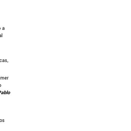
o a
al
cas,
imer
o
ablo
nos