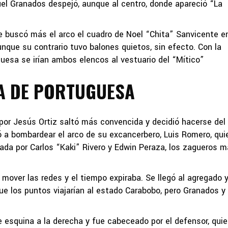
uel Granados despejó, aunque al centro, donde apareció “La
 buscó más el arco el cuadro de Noel “Chita” Sanvicente en
unque su contrario tuvo balones quietos, sin efecto. Con la
uesa se irían ambos elencos al vestuario del “Mítico”
A DE PORTUGUESA
 por Jesús Ortiz saltó más convencida y decidió hacerse del
ó a bombardear el arco de su excancerbero, Luis Romero, qui
da por Carlos “Kaki” Rivero y Edwin Peraza, los zagueros 
mover las redes y el tiempo expiraba. Se llegó al agregado 
ue los puntos viajarían al estado Carabobo, pero Granados y
o de esquina a la derecha y fue cabeceado por el defensor, qui