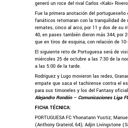
generó un roce del rival Carlos «Kaki» River
Fue la primera anotación del portugueseño e
fanáticos retornaran con la tranquilidad de
remates, cinco al arco, por 11 y dos de su r
40, en pases también dieron más 344, por 25
que en tiros de esquina, con relación de 10-
El siguiente reto de Portuguesa será de vis
miércoles 25 de octubre a las 7:30 de la no
a las 5:00 de la tarde.
Rodríguez y Lugo movieron las redes, Grana
empate que saca el tachirense contra el e
para sus timoneles y los del Fantasy oficial
Alejandro Rondón – Comunicaciones Liga 
FICHA TÉCNICA:
PORTUGUESA FC Yhonatann Yustiz; Manuel G
(Anthony Graterol, 64); Adjin Livingstone (S