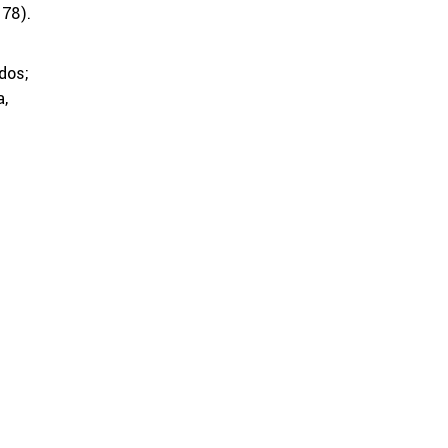
78).
dos;
a,