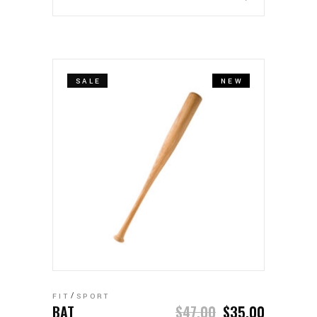
SALE
NEW
AÑADIR AL CARRITO
FIT
SPORT
BAT
$
47.00
$
35.00