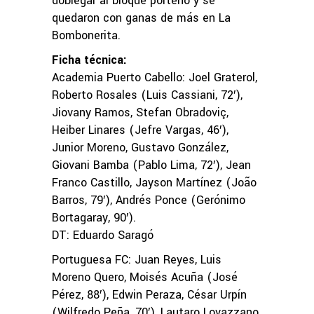
doblegar al bloque porteño y se
quedaron con ganas de más en La
Bombonerita.
Ficha técnica:
Academia Puerto Cabello: Joel Graterol,
Roberto Rosales (Luis Cassiani, 72′),
Jiovany Ramos, Stefan Obradoviç,
Heiber Linares (Jefre Vargas, 46′),
Junior Moreno, Gustavo González,
Giovani Bamba (Pablo Lima, 72′), Jean
Franco Castillo, Jayson Martínez (João
Barros, 79′), Andrés Ponce (Gerónimo
Bortagaray, 90′).
DT: Eduardo Saragó
Portuguesa FC: Juan Reyes, Luis
Moreno Quero, Moisés Acuña (José
Pérez, 88′), Edwin Peraza, César Urpín
(Wilfredo Peña, 70′), Lautaro Lovazzano,