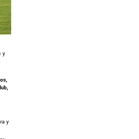
s y
os,
lub,
ra y