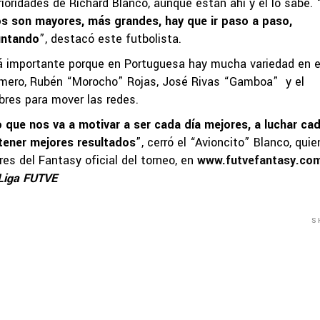
ioridades de Richard Blanco, aunque están ahí y él lo sabe. 
os son mayores, más grandes, hay que ir paso a paso,
untando
”, destacó este futbolista.
rá importante porque en Portuguesa hay mucha variedad en e
Romero, Rubén “Morocho” Rojas, José Rivas “Gamboa” y el
res para mover las redes.
que nos va a motivar a ser cada día mejores, a luchar ca
tener mejores resultados
”, cerró el “Avioncito” Blanco, quie
res del Fantasy oficial del torneo, en
www.futvefantasy.co
Liga FUTVE
S