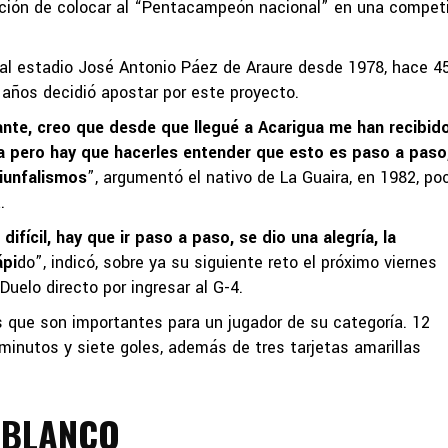
iración de colocar al “Pentacampeón nacional” en una compet
a al estadio José Antonio Páez de Araure desde 1978, hace 4
1 años decidió apostar por este proyecto.
ante, creo que desde que llegué a Acarigua me han recibid
a pero hay que hacerles entender que esto es paso a paso
iunfalismos
”, argumentó el nativo de La Guaira, en 1982, po
.
fícil, hay que ir paso a paso, se dio una alegría, la
ápi
do”, indicó, sobre ya su siguiente reto el próximo viernes
Duelo directo por ingresar al G-4.
 que son importantes para un jugador de su categoría. 12
minutos y siete goles, además de tres tarjetas amarillas
 BLANCO