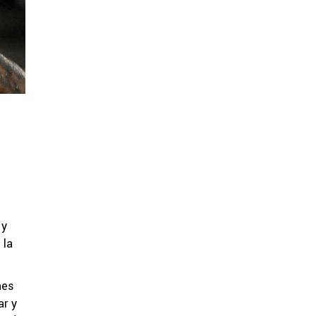
 y
 la
nes
ar y