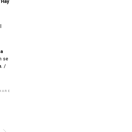
“
Hay
l
da
n se
m
. /
HARE