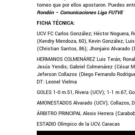
torneo que por ellos apostaron. Puedes en
Rondón – Comunicaciones Liga FUTVE
FICHA TÉCNICA:
UCV FC Carlos González; Héctor Noguera, Ros
(Kendry Mendoza, 60), Kevin González; Luis 
(Christian Santos, 86); Jhonjairo Alvarado 
HERMANOS COLMENÁREZ Luis Terán; Ronaldo 
Jesús Yendis; Gabriel Colmenárez (César Mag
Jeferson Collazos (Diego Fernando Rodríguez
DT: Leonel Vielma
GOLES 1-0 m.51, Rivera (UCV); 1-1 m.67, Go
AMONESTADOS Alvarado (UCV); Collazos, De
ÁRBITRO PRINCIPAL Alexis Herrera (Carabo
ESTADIO Olímpico de la UCV, Caracas