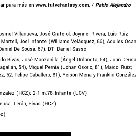
trar para más en
www.futvefantasy.com
. /
Pablo Alejandro
mel Villanueva, José Graterol, Joynner Rivera; Luis Ruiz
Martell, Joel Infante (Williams Velásquez, 86), Aquiles Oca
(Daniel De Sousa, 67). DT: Daniel Sasso
Rivas, José Manzanilla (Ángel Urdaneta, 54), Juan Deusa
allán, 54), Miguel Pernía (Johan Osorio, 81), Maicol Ruiz;
, 62; Felipe Caballero, 81), Yeison Mena y Franklin González
nzález (HCZ); 2-1 m.78, Infante (UCV)
usa, Terán, Rivas (HCZ)
bo)