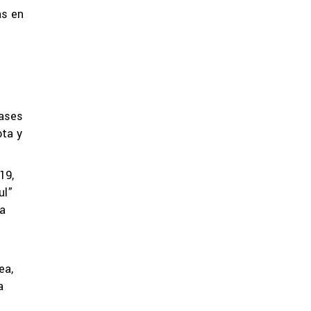
as en
pases
ota y
19,
ul”
la
ea,
a