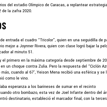
arios del estadio Olímpico de Caracas, a replantear estrategi
2 de la zafra 2020.
OS
e entrada el cuadro “Tricolor”, quien en una seguidilla de 
o mejor a Joynner Rivera, quien con clase logró bajar la pel
cador al minuto 51.
 y el primero en la máxima categoría desde septiembre de 20
en un choque contra Zulia. Pero la respuesta del “Ciclón Az
o más, cuando al 67’, Yeison Mena recibió una esférica y se 
nió como le vino.
 daba esperanza a los barineses de sumar en el recinto
 cuando otro bombazo, esta vez de Joel Infante dentro del ár
ró destinatario, estableció el marcador final, con la tercer