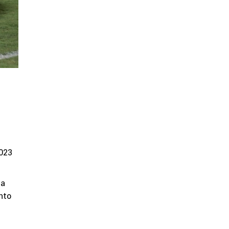
2023
ha
nto