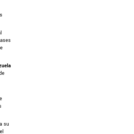
is
l
pases
de
zuela
 de
e
s
a su
el