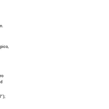
n.
pico,
ro
ld
’);