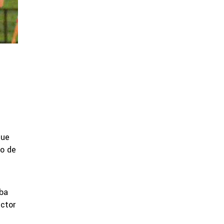
que
co de
aba
éctor