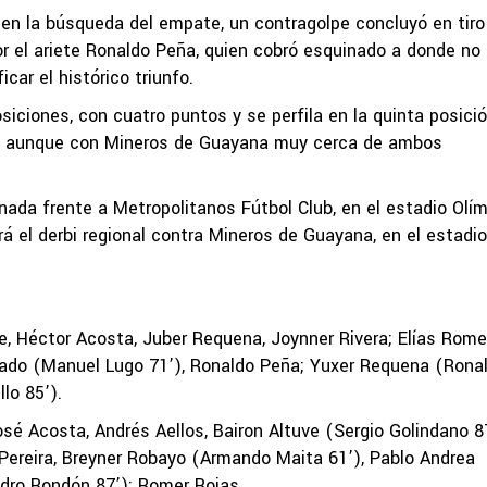
 en la búsqueda del empate, un contragolpe concluyó en tiro
por el ariete Ronaldo Peña, quien cobró esquinado a donde no
icar el histórico triunfo.
osiciones, con cuatro puntos y se perfila en la quinta posició
lla, aunque con Mineros de Guayana muy cerca de ambos
rnada frente a Metropolitanos Fútbol Club, en el estadio Olím
á el derbi regional contra Mineros de Guayana, en el estadio
e, Héctor Acosta, Juber Requena, Joynner Rivera; Elías Rome
onado (Manuel Lugo 71’), Ronaldo Peña; Yuxer Requena (Rona
lo 85’).
osé Acosta, Andrés Aellos, Bairon Altuve (Sergio Golindano 87
 Pereira, Breyner Robayo (Armando Maita 61’), Pablo Andrea
dro Rondón 87’); Romer Rojas.