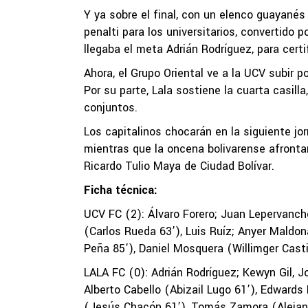
Y ya sobre el final, con un elenco guayanés
penalti para los universitarios, convertido 
llegaba el meta Adrián Rodríguez, para certif
Ahora, el Grupo Oriental ve a la UCV subir p
Por su parte, Lala sostiene la cuarta casi
conjuntos.
Los capitalinos chocarán en la siguiente jo
mientras que la oncena bolivarense afrontar
Ricardo Tulio Maya de Ciudad Bolívar.
Ficha técnica:
UCV FC (2): Álvaro Forero; Juan Lepervanch
(Carlos Rueda 63’), Luis Ruíz; Anyer Mald
Peña 85’), Daniel Mosquera (Willimger Castil
LALA FC (0): Adrián Rodríguez; Kewyn Gil, J
Alberto Cabello (Abizail Lugo 61’), Edwards
(Jesús Chacón 61’), Tomás Zamora (Alejan