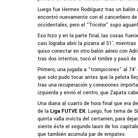
Luego fue Hermes Rodríguez tras un balón a
encontró nuevamente con el cancerbero de l
occidentales, pero el “Tricolor” supo aguan
Eso hizo y en la parte final, las cosas fuero
casi lograba abrir la pizarra al 51’, mientr
quiso conectar en otro balón aéreo con Adr
tras dos intentos, tocó el timbre y pasó de 
Primero, una jugada a “trompicones” al 74’ qu
que solo pudo tocar antes que la pelota ll
tras una recuperación y conexiones importa
izquierda y envió el centro, que Zapata cabe
Una diana al cuarto de hora final que era de
de la
Liga FUTVE EK
. Luego, fue tema de S
quinta valla invicta del certamen, para dej
siente éste el segundo lauro de los capital
que también acumula par de empates.