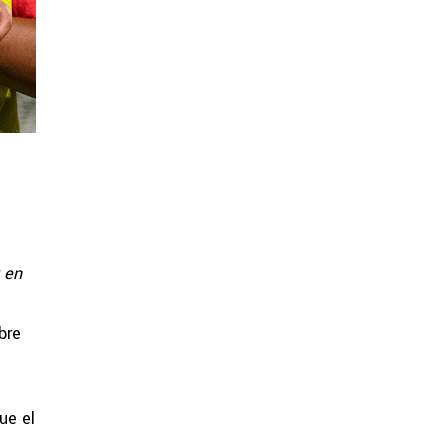
 en
bre
ue el