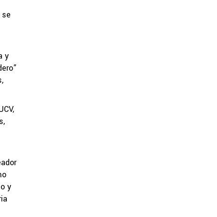
 se
a y
dero”
,
 UCV,
s,
eador
mo
so y
ria