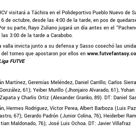
UCV visitará a Táchira en el Polideportivo Pueblo Nuevo de S
6 de octubre, desde las 4:00 de la tarde, en pos de quedars
Por su parte, Rayo Zuliano jugará un día antes en el “Pache
 las 3:00 de la tarde a Carabobo.
la valla invicta junto a su defensa y Sasso cosechó las unid
l del torneo que apostaron por ellos en
www.futvefantasy.c
Liga FUTVE
n Martínez, Geremías Meléndez, Daniel Carrillo; Carlos Sierr
onzález, 61); Yeiber Murillo (Jhonjairo Alvarado, 61), Yohan
apata y Charlis Ortiz (Alexander Granko, 89). DT: Daniel Sa
 Hermes Rodríguez, Víctor Perea, Albert Barboza (Luis Paz
stro, 67); Gerardo Padrón (Junior Colina, 76), Heiderber Ram
ian Maldonado, 76); José Luis Ochoa. DT: Javier Villafraz