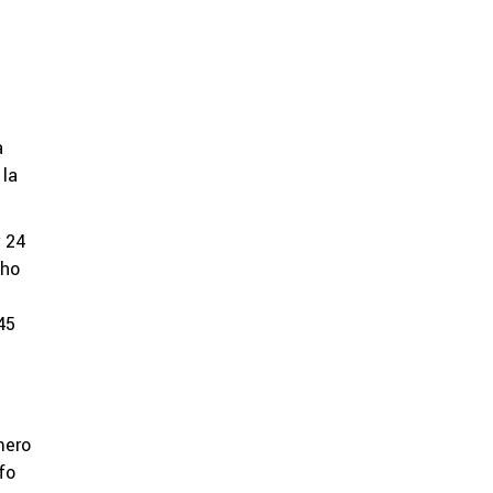
a
 la
r 24
cho
45
mero
fo