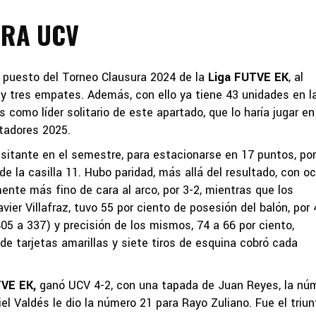
ARA UCV
er puesto del Torneo Clausura 2024 de la
Liga FUTVE EK
, al
 y tres empates. Además, con ello ya tiene 43 unidades en l
como líder solitario de este apartado, que lo haría jugar en
tadores 2025.
isitante en el semestre, para estacionarse en 17 puntos, po
 de la casilla 11. Hubo paridad, más allá del resultado, con o
nte más fino de cara al arco, por 3-2, mientras que los
avier Villafraz, tuvo 55 por ciento de posesión del balón, por 
05 a 337) y precisión de los mismos, 74 a 66 por ciento,
de tarjetas amarillas y siete tiros de esquina cobró cada
TVE EK,
ganó UCV 4-2, con una tapada de Juan Reyes, la nú
l Valdés le dio la número 21 para Rayo Zuliano. Fue el triun