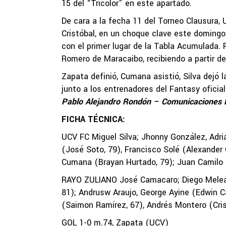
15 del “Tricolor” en este apartado.
De cara a la fecha 11 del Torneo Clausura, 
Cristóbal, en un choque clave este domingo 
con el primer lugar de la Tabla Acumulada. 
Romero de Maracaibo, recibiendo a partir de
Zapata definió, Cumana asistió, Silva dejó 
junto a los entrenadores del Fantasy oficia
Pablo Alejandro Rondón – Comunicaciones 
FICHA TÉCNICA:
UCV FC Miguel Silva; Jhonny González, Adriá
(José Soto, 79), Francisco Solé (Alexander G
Cumana (Brayan Hurtado, 79); Juan Camilo Z
RAYO ZULIANO José Camacaro; Diego Meleán,
81); Andrusw Araujo, George Ayine (Edwin Ca
(Saimon Ramírez, 67), Andrés Montero (Crist
GOL 1-0 m.74, Zapata (UCV)