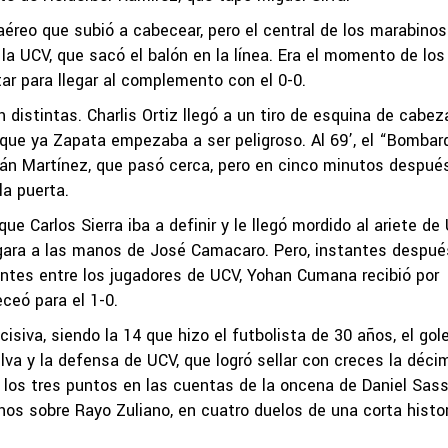
éreo que subió a cabecear, pero el central de los marabinos
a UCV, que sacó el balón en la línea. Era el momento de los
tar para llegar al complemento con el 0-0.
n distintas. Charlis Ortiz llegó a un tiro de esquina de cabez
as que ya Zapata empezaba a ser peligroso. Al 69’, el “Bombar
ián Martínez, que pasó cerca, pero en cinco minutos después
la puerta.
e Carlos Sierra iba a definir y le llegó mordido al ariete de
egara a las manos de José Camacaro. Pero, instantes despué
ntes entre los jugadores de UCV, Yohan Cumana recibió por
ceó para el 1-0.
cisiva, siendo la 14 que hizo el futbolista de 30 años, el gol
ilva y la defensa de UCV, que logró sellar con creces la déci
ar los tres puntos en las cuentas de la oncena de Daniel Sas
inos sobre Rayo Zuliano, en cuatro duelos de una corta histo