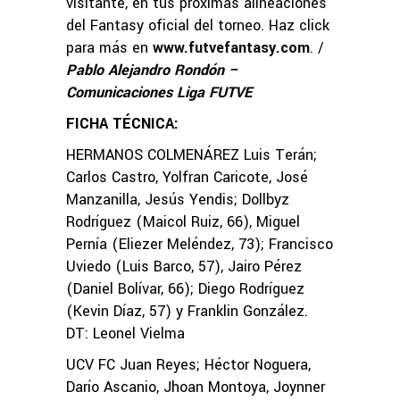
visitante, en tus próximas alineaciones
del Fantasy oficial del torneo. Haz click
para más en
www.futvefantasy.com
. /
Pablo Alejandro Rondón –
Comunicaciones Liga FUTVE
FICHA TÉCNICA:
HERMANOS COLMENÁREZ Luis Terán;
Carlos Castro, Yolfran Caricote, José
Manzanilla, Jesús Yendis; Dollbyz
Rodríguez (Maicol Ruiz, 66), Miguel
Pernía (Eliezer Meléndez, 73); Francisco
Uviedo (Luis Barco, 57), Jairo Pérez
(Daniel Bolívar, 66); Diego Rodríguez
(Kevin Díaz, 57) y Franklin González.
DT: Leonel Vielma
UCV FC Juan Reyes; Héctor Noguera,
Darío Ascanio, Jhoan Montoya, Joynner