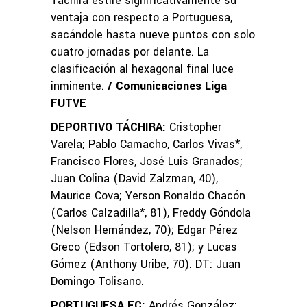
Táchira estire significativamente su
ventaja con respecto a Portuguesa,
sacándole hasta nueve puntos con solo
cuatro jornadas por delante. La
clasificación al hexagonal final luce
inminente.
/ Comunicaciones Liga
FUTVE
DEPORTIVO TÁCHIRA:
Cristopher
Varela; Pablo Camacho, Carlos Vivas*,
Francisco Flores, José Luis Granados;
Juan Colina (David Zalzman, 40),
Maurice Cova; Yerson Ronaldo Chacón
(Carlos Calzadilla*, 81), Freddy Góndola
(Nelson Hernández, 70); Edgar Pérez
Greco (Edson Tortolero, 81); y Lucas
Gómez (Anthony Uribe, 70). DT: Juan
Domingo Tolisano.
PORTUGUESA FC:
Andrés González;