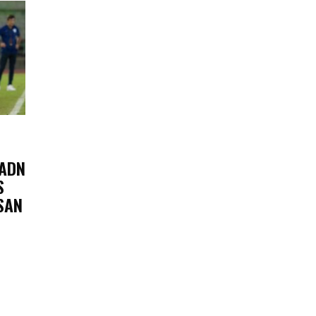
 ADN
S
SAN