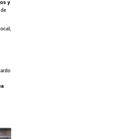
tos y
 de
ocal,
nardo
ea