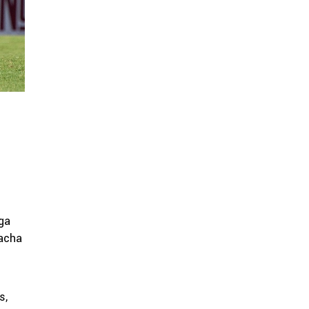
ga
racha
s,