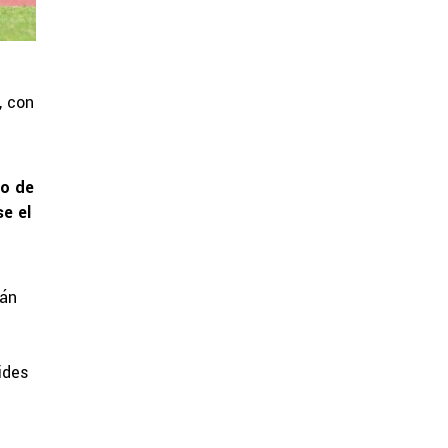
, con
po de
se el
tán
ides