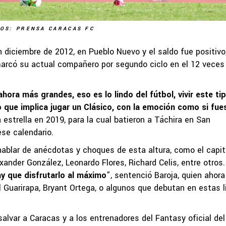
OS: PRENSA CARACAS FC
 diciembre de 2012, en Pueblo Nuevo y el saldo fue positivo
marcó su actual compañero por segundo ciclo en el 12 veces
ora más grandes, eso es lo lindo del fútbol, vivir este ti
 que implica jugar un Clásico, con la emoción como si fue
 estrella en 2019, para la cual batieron a Táchira en San
ese calendario.
ablar de anécdotas y choques de esta altura, como el capi
exander González, Leonardo Flores, Richard Celis, entre otros.
y que disfrutarlo al máximo
”, sentenció Baroja, quien ahora
Guarirapa, Bryant Ortega, o algunos que debutan en estas l
lvar a Caracas y a los entrenadores del Fantasy oficial del