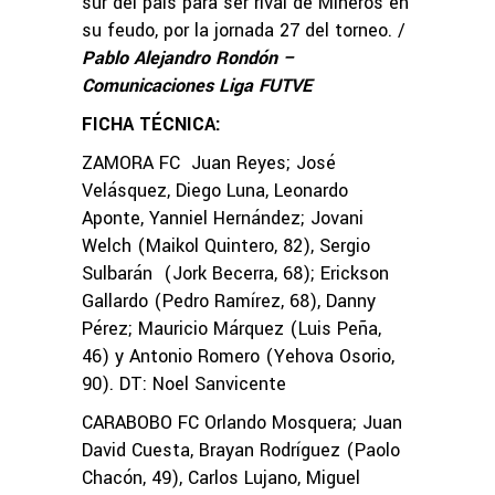
sur del país para ser rival de Mineros en
su feudo, por la jornada 27 del torneo. /
Pablo Alejandro Rondón –
Comunicaciones Liga FUTVE
FICHA TÉCNICA:
ZAMORA FC Juan Reyes; José
Velásquez, Diego Luna, Leonardo
Aponte, Yanniel Hernández; Jovani
Welch (Maikol Quintero, 82), Sergio
Sulbarán (Jork Becerra, 68); Erickson
Gallardo (Pedro Ramírez, 68), Danny
Pérez; Mauricio Márquez (Luis Peña,
46) y Antonio Romero (Yehova Osorio,
90). DT: Noel Sanvicente
CARABOBO FC Orlando Mosquera; Juan
David Cuesta, Brayan Rodríguez (Paolo
Chacón, 49), Carlos Lujano, Miguel