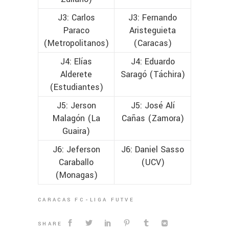
J3: Carlos
J3: Fernando
Paraco
Aristeguieta
(Metropolitanos)
(Caracas)
J4: Elías
J4: Eduardo
Alderete
Saragó (Táchira)
(Estudiantes)
J5: Jerson
J5: José Alí
Malagón (La
Cañas (Zamora)
Guaira)
J6: Jeferson
J6: Daniel Sasso
Caraballo
(UCV)
(Monagas)
CARACAS FC
LIGA FUTVE
SHARE