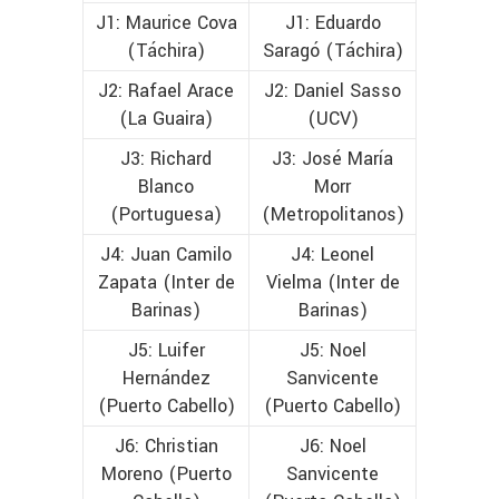
J1: Maurice Cova
J1: Eduardo
(Táchira)
Saragó (Táchira)
J2: Rafael Arace
J2: Daniel Sasso
(La Guaira)
(UCV)
J3: Richard
J3: José María
Blanco
Morr
(Portuguesa)
(Metropolitanos)
J4: Juan Camilo
J4: Leonel
Zapata (Inter de
Vielma (Inter de
Barinas)
Barinas)
J5: Luifer
J5: Noel
Hernández
Sanvicente
(Puerto Cabello)
(Puerto Cabello)
J6: Christian
J6: Noel
Moreno (Puerto
Sanvicente