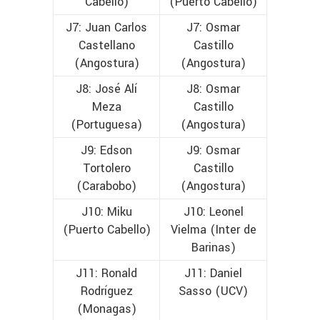
Cabello)
(Puerto Cabello)
J7: Juan Carlos
J7: Osmar
Castellano
Castillo
(Angostura)
(Angostura)
J8: José Alí
J8: Osmar
Meza
Castillo
(Portuguesa)
(Angostura)
J9: Edson
J9: Osmar
Tortolero
Castillo
(Carabobo)
(Angostura)
J10: Miku
J10: Leonel
(Puerto Cabello)
Vielma (Inter de
Barinas)
J11: Ronald
J11: Daniel
Rodríguez
Sasso (UCV)
(Monagas)