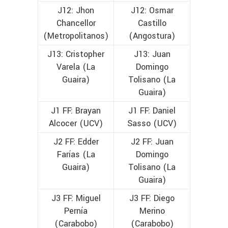
J12: Jhon
J12: Osmar
Chancellor
Castillo
(Metropolitanos)
(Angostura)
J13: Cristopher
J13: Juan
Varela (La
Domingo
Guaira)
Tolisano (La
Guaira)
J1 FF: Brayan
J1 FF: Daniel
Alcocer (UCV)
Sasso (UCV)
J2 FF: Edder
J2 FF: Juan
Farías (La
Domingo
Guaira)
Tolisano (La
Guaira)
J3 FF: Miguel
J3 FF: Diego
Pernía
Merino
(Carabobo)
(Carabobo)