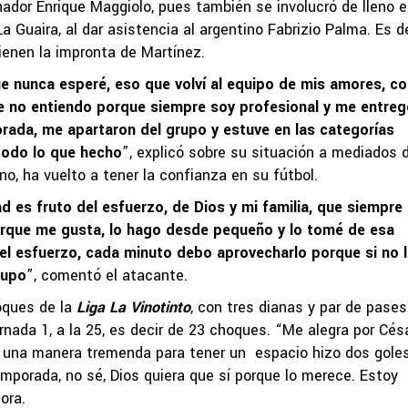
nador Enrique Maggiolo, pues también se involucró de lleno e
a Guaira, al dar asistencia al argentino Fabrizio Palma. Es de
tienen la impronta de Martínez.
e nunca esperé, eso que volví al equipo de mis amores, co
e no entiendo porque siempre soy profesional y me entreg
orada, me apartaron del grupo y estuve en las categorías
todo lo que hecho
”, explicó sobre su situación a mediados 
ino, ha vuelto a tener la confianza en su fútbol.
d es fruto del esfuerzo, de Dios y mi familia, que siempre
porque me gusta, lo hago desde pequeño y lo tomé de esa
el esfuerzo, cada minuto debo aprovecharlo porque si no 
rupo
”, comentó el atacante.
oques de la
Liga La Vinotinto
, con tres dianas y par de pases
rnada 1, a la 25, es decir de 23 choques. “Me alegra por Césa
e una manera tremenda para tener un espacio hizo dos gole
emporada, no sé, Dios quiera que sí porque lo merece. Estoy
ora.