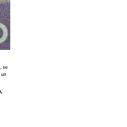
, se
 un
,