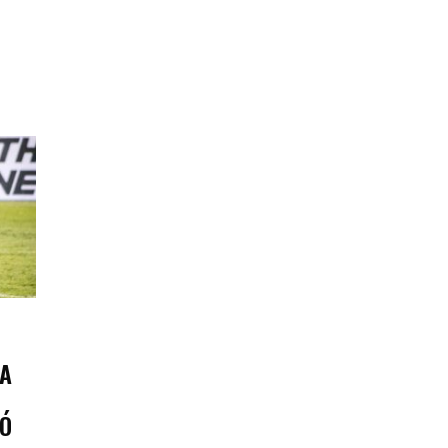
DA
LÓ