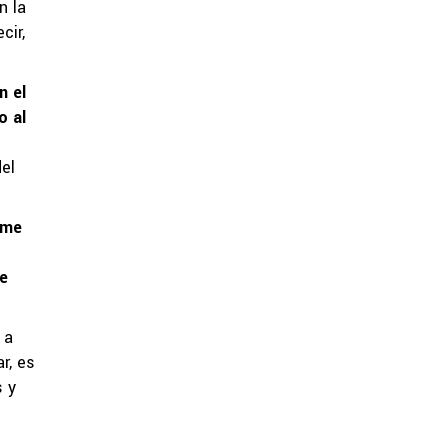
n la
cir,
n el
o al
del
 me
le
 a
r, es
s y