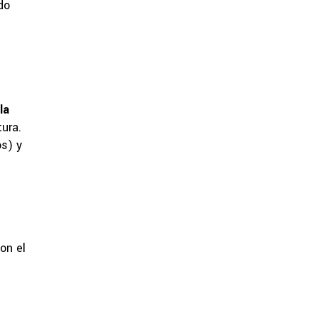
do
la
ura.
os) y
on el