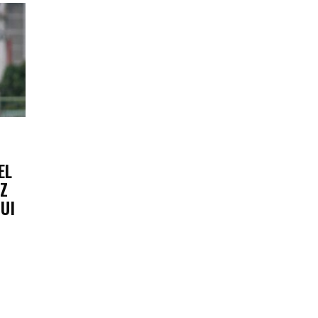
EL
IZ
UI