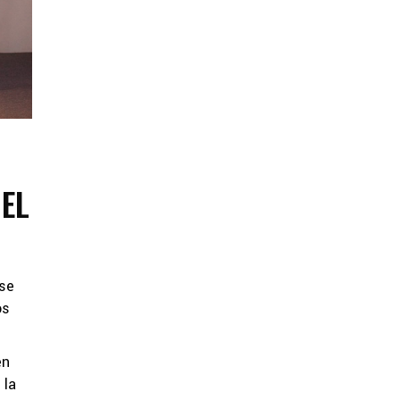
DEL
ase
os
en
 la