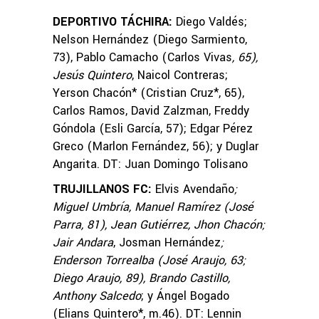
DEPORTIVO TÁCHIRA:
Diego Valdés;
Nelson Hernández (Diego Sarmiento,
73), Pablo Camacho (Carlos Vivas
, 65),
Jesús Quintero
, Naicol Contreras;
Yerson Chacón* (Cristian Cruz*, 65),
Carlos Ramos, David Zalzman, Freddy
Góndola (Esli García, 57); Edgar Pérez
Greco (Marlon Fernández, 56); y Duglar
Angarita. DT: Juan Domingo Tolisano
TRUJILLANOS FC:
Elvis Avendaño
;
Miguel Umbría, Manuel Ramírez (José
Parra, 81), Jean Gutiérrez, Jhon Chacón;
Jair Andara
, Josman Hernández
;
Enderson Torrealba (José Araujo, 63;
Diego Araujo, 89), Brando Castillo,
Anthony Salcedo
; y Ángel Bogado
(Elians Quintero*, m.46). DT: Lennin