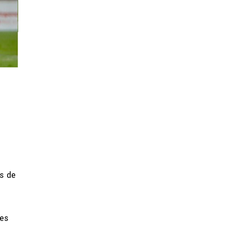
es de
res