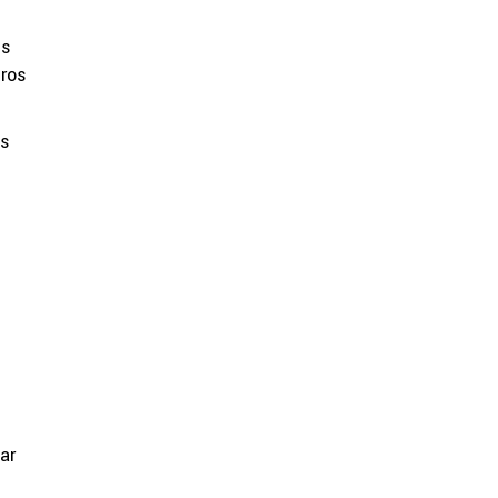
es
tros
os
ar