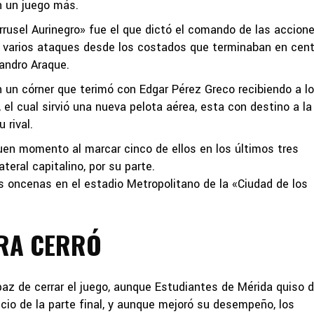
n un juego más.
rrusel Aurinegro» fue el que dictó el comando de las accion
on varios ataques desde los costados que terminaban en cen
jandro Araque.
n un córner que terimó con Edgar Pérez Greco recibiendo a l
el cual sirvió una nueva pelota aérea, esta con destino a la
 rival.
buen momento al marcar cinco de ellos en los últimos tres
eral capitalino, por su parte.
 oncenas en el estadio Metropolitano de la «Ciudad de los
IRA CERRÓ
az de cerrar el juego, aunque Estudiantes de Mérida quiso d
nicio de la parte final, y aunque mejoró su desempeño, los