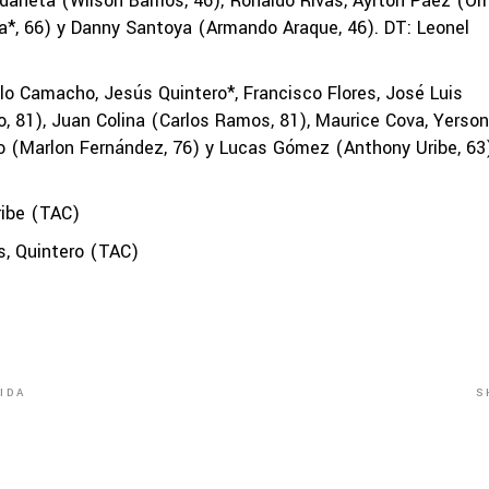
rdaneta (Wilson Barrios, 46); Ronaldo Rivas, Ayrton Páez (O
ra*, 66) y Danny Santoya (Armando Araque, 46). DT: Leonel
o Camacho, Jesús Quintero*, Francisco Flores, José Luis
 81), Juan Colina (Carlos Ramos, 81), Maurice Cova, Yerson
co (Marlon Fernández, 76) y Lucas Gómez (Anthony Uribe, 63
ribe (TAC)
, Quintero (TAC)
S
IDA