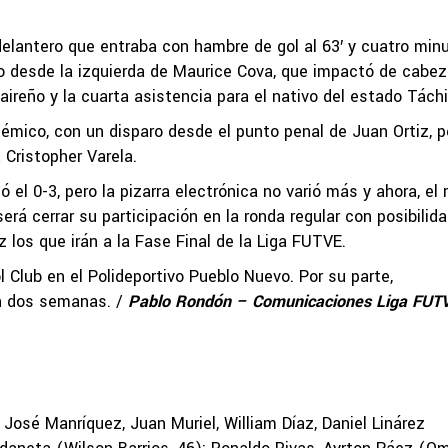
elantero que entraba con hambre de gol al 63′ y cuatro min
o desde la izquierda de Maurice Cova, que impactó de cabez
uaireño y la cuarta asistencia para el nativo del estado Táchi
adémico, con un disparo desde el punto penal de Juan Ortiz, p
 Cristopher Varela.
 el 0-3, pero la pizarra electrónica no varió más y ahora, el 
á cerrar su participación en la ronda regular con posibilid
 los que irán a la Fase Final de la Liga FUTVE.
 Club en el Polideportivo Pueblo Nuevo. Por su parte,
en dos semanas. /
P
a
blo Rondón – Comunicaciones Liga FUT
sé Manríquez, Juan Muriel, William Díaz, Daniel Linárez