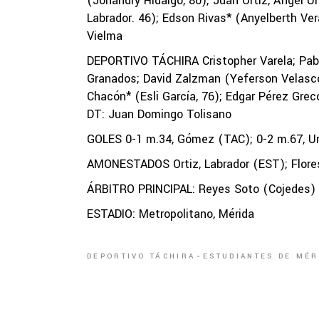
(Johandry Hidalgo, 80); Juan Ortiz, Ángel U
Labrador. 46); Edson Rivas* (Anyelberth Ve
Vielma
DEPORTIVO TÁCHIRA Cristopher Varela; Pabl
Granados; David Zalzman (Yeferson Velasco,
Chacón* (Esli García, 76); Edgar Pérez Gre
DT: Juan Domingo Tolisano
GOLES 0-1 m.34, Gómez (TAC); 0-2 m.67, U
AMONESTADOS Ortiz, Labrador (EST); Flores
ÁRBITRO PRINCIPAL: Reyes Soto (Cojedes)
ESTADIO: Metropolitano, Mérida
DEPORTIVO TÁCHIRA
ESTUDIANTES DE MÉR