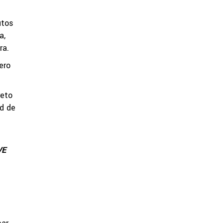
utos
a,
ra.
ero
reto
ad de
VE