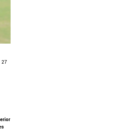
e 27
s
erior
es