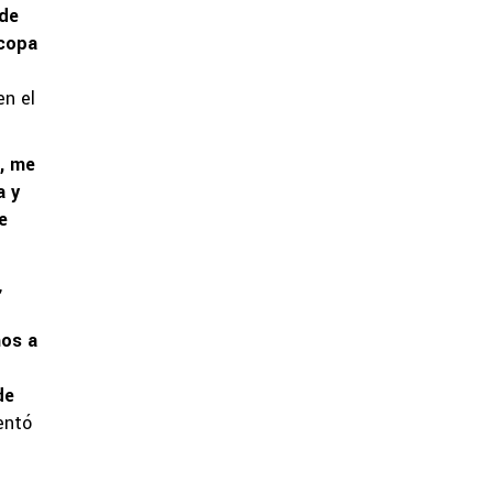
 de
 copa
en el
o, me
a y
e
,
mos a
de
entó