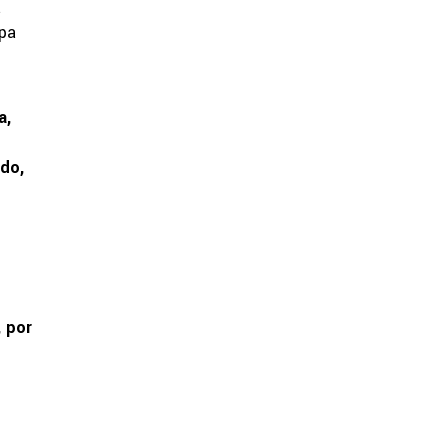
a
apa
a,
ado,
, por