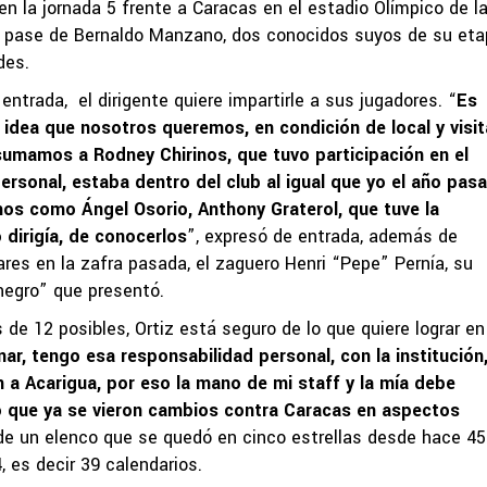
 en la jornada 5 frente a Caracas en el estadio Olímpico de l
a pase de Bernaldo Manzano, dos conocidos suyos de su et
des.
ntrada, el dirigente quiere impartirle a sus jugadores. “
Es
 idea que nosotros queremos, en condición de local y visit
sumamos a Rodney Chirinos, que tuvo participación en el
rsonal, estaba dentro del club al igual que yo el año pas
s como Ángel Osorio, Anthony Graterol, que tuve la
 dirigía, de conocerlos
”, expresó de entrada, además de
ares en la zafra pasada, el zaguero Henri “Pepe” Pernía, su
inegro” que presentó.
 de 12 posibles, Ortiz está seguro de lo que quiere lograr en
ar, tengo esa responsabilidad personal, con la institución
 a Acarigua, por eso la mano de mi staff y la mía debe
ro que ya se vieron cambios contra Caracas en aspectos
 de un elenco que se quedó en cinco estrellas desde hace 45
 es decir 39 calendarios.