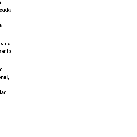
a
 cada
a
es no
ar lo
ño
nal,
dad