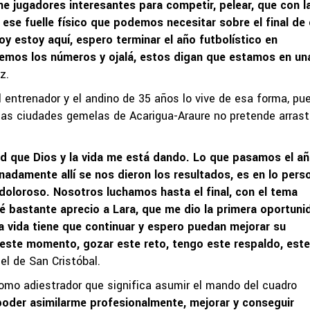
ne jugadores interesantes para competir, pelear, que con l
se fuelle físico que podemos necesitar sobre el final de
y estoy aquí, espero terminar el año futbolístico en
aremos los números y ojalá, estos digan que estamos en un
z.
 entrenador y el andino de 35 años lo vive de esa forma, pu
las ciudades gemelas de Acarigua-Araure no pretende arrastr
d que Dios y la vida me está dando. Lo que pasamos el a
nadamente allí se nos dieron los resultados, es en lo perso
 doloroso. Nosotros luchamos hasta el final, con el tema
garré bastante aprecio a Lara, que me dio la primera oportuni
 la vida tiene que continuar y espero puedan mejorar su
 este momento, gozar este reto, tengo este respaldo, este
 el de San Cristóbal.
omo adiestrador que significa asumir el mando del cuadro
poder asimilarme profesionalmente, mejorar y conseguir