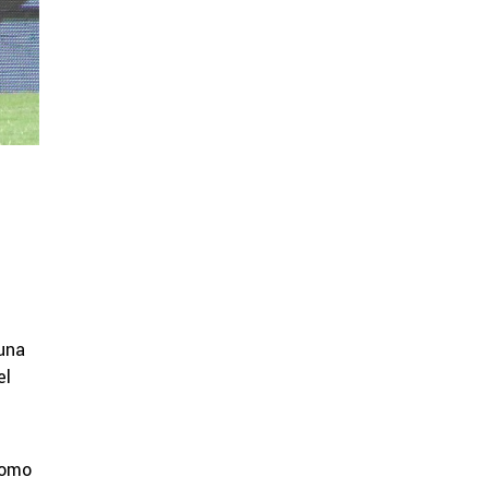
una
el
como