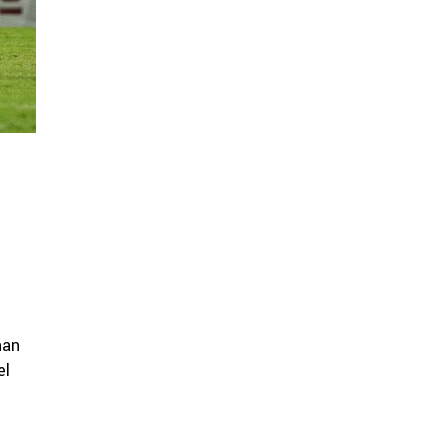
han
el