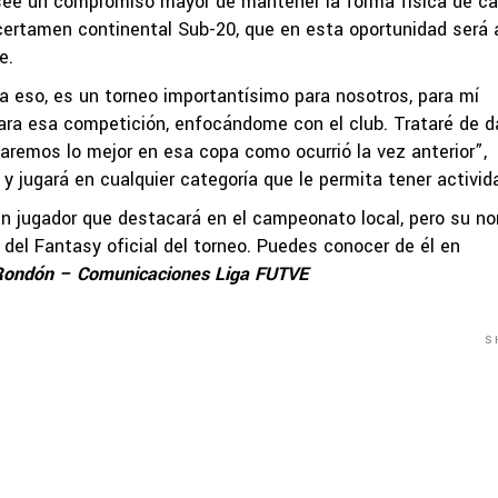
ee un compromiso mayor de mantener la forma física de ca
 certamen continental Sub-20, que en esta oportunidad será 
e.
a eso, es un torneo importantísimo para nosotros, para mí
ra esa competición, enfocándome con el club. Trataré de da
aremos lo mejor en esa copa como ocurrió la vez anterior”,
y jugará en cualquier categoría que le permita tener activid
un jugador que destacará en el campeonato local, pero su n
 del Fantasy oficial del torneo. Puedes conocer de él en
 Rondón – Comunicaciones Liga FUTVE
S