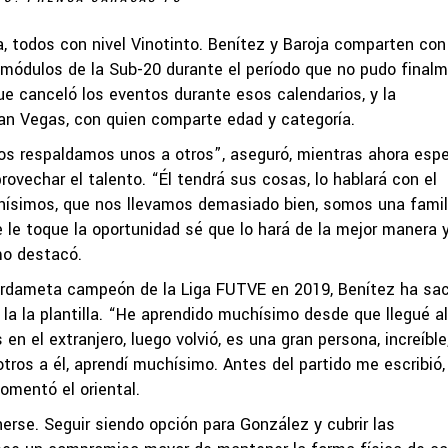
, todos con nivel Vinotinto. Benítez y Baroja comparten con
 módulos de la Sub-20 durante el período que no pudo final
que canceló los eventos durante esos calendarios, y la
an Vegas, con quien comparte edad y categoría.
os respaldamos unos a otros”, aseguró, mientras ahora esp
ovechar el talento. “Él tendrá sus cosas, lo hablará con el
nísimos, que nos llevamos demasiado bien, somos una famil
 le toque la oportunidad sé que lo hará de la mejor manera 
mo destacó.
uardameta campeón de la Liga FUTVE en 2019, Benítez ha sa
a la plantilla. “He aprendido muchísimo desde que llegué al
en el extranjero, luego volvió, es una gran persona, increíbl
ros a él, aprendí muchísimo. Antes del partido me escribió
omentó el oriental.
nerse. Seguir siendo opción para González y cubrir las