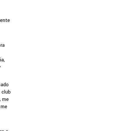
mente
era
ia,
y
cado
 club
e, me
, me