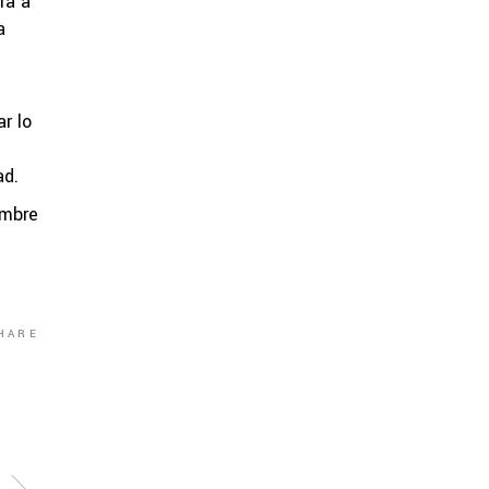
ra a
a
r lo
ad.
ombre
HARE