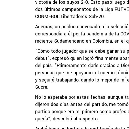
victoria de los suyos 2-0. Esto pasó luego d
dos últimos campeonatos de la Liga FUTVE J
CONMEBOL Libertadores Sub-20.
Además, un asiduo convocado a la selecció
correspondía a él por la pandemia de la COV
reciente Sudamericano en Colombia, en el q
“Cómo todo jugador que se debe ganar su p
debut”, expresó quien logró finalmente apa
del país. “Primeramente darle gracias a Dios 
personas que me apoyaron, el cuerpo técnico
y seguiré trabajando, dando lo mejor de mí 
Sucre.
No lo esperaba por estas fechas, aunque tra
dijeron dos días antes del partido, me to
partido porque era mi primero como profesi
quería”, describió al respecto.
Arribó hace un lustro a la institución de la