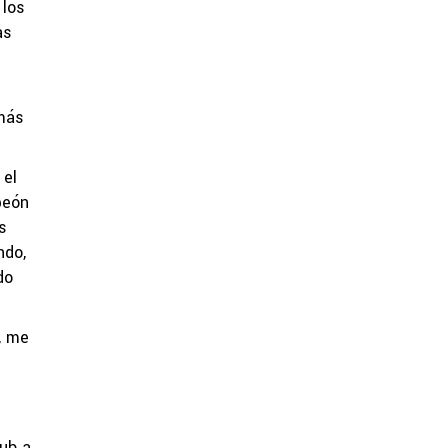
 los
as
 más
 el
peón
s
ndo,
do
, me
lub a