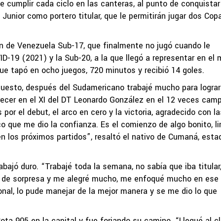
e cumplir cada ciclo en las canteras, al punto de conquistar
unior como portero titular, que le permitirán jugar dos Cop
n de Venezuela Sub-17, que finalmente no jugó cuando le
ID-19 (2021) y la Sub-20, a la que llegó a representar en el
ue tapó en ocho juegos, 720 minutos y recibió 14 goles.
uesto, después del Sudamericano trabajé mucho para lograr
recer en el XI del DT Leonardo González en el 12 veces cam
por el debut, el arco en cero y la victoria, agradecido con la
 que me dio la confianza. Es el comienzo de algo bonito, li
en los próximos partidos”, resaltó el nativo de Cumaná, esta
bajó duro. “Trabajé toda la semana, no sabía que iba titular
mó de sorpresa y me alegré mucho, me enfoqué mucho en ese
onal, lo pude manejar de la mejor manera y se me dio lo que
 Cota 905 en la capital y fue forjando su camino. “Llegué al c