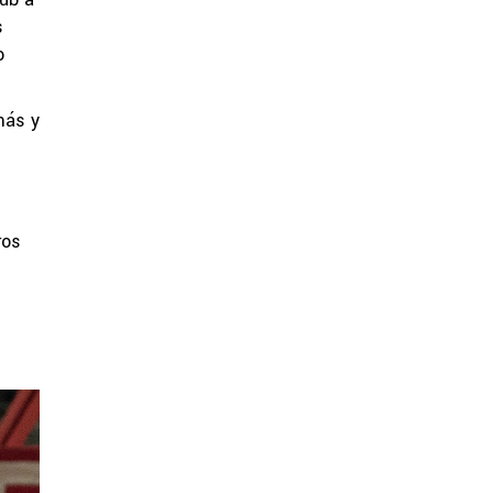
s
o
más y
ros