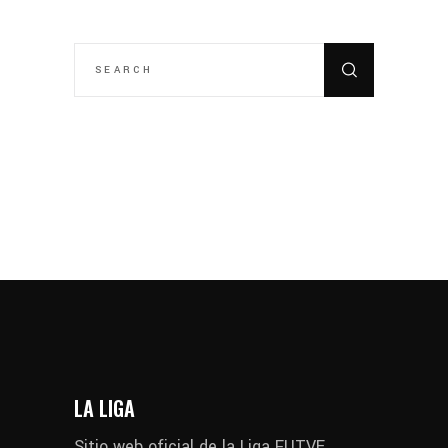
SEARCH
FOR:
LA LIGA
Sitio web oficial de la Liga FUTVE,