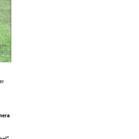
er
nera
bol”,