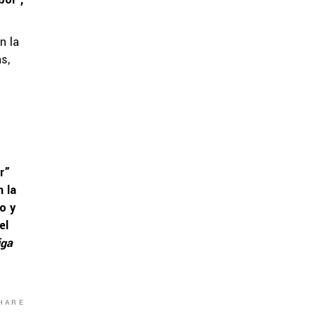
n la
s,
r”
 la
o y
el
iga
HARE