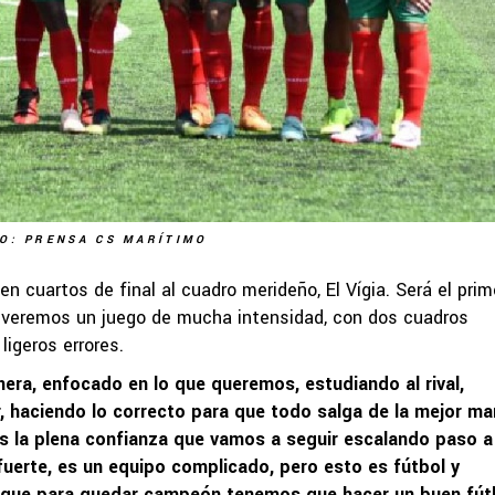
O: PRENSA CS MARÍTIMO
en cuartos de final al cuadro merideño, El Vígia. Será el prim
 veremos un juego de mucha intensidad, con dos cuadros
igeros errores.
ra, enfocado en lo que queremos, estudiando al rival,
, haciendo lo correcto para que todo salga de la mejor ma
 la plena confianza que vamos a seguir escalando paso a
uerte, es un equipo complicado, pero esto es fútbol y
 que para quedar campeón tenemos que hacer un buen fút