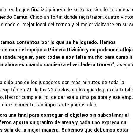
lar en la que finalizó primero de su zona, siendo la oncena
endo Camurí Chico un fortín donde registraron, cuatro victor
siendo el mejor local del torneo y el mejor visitante en su s
amos contentos por lo que se ha logrado. Hemos
es subir el equipo a Primera División y no podemos afloja
ronda regular, pero todavía nos falta mucho para cumplir
ún ahora es cuando comienza el verdadero torneo”,
aseguró
 ha sido uno de los jugadores con más minutos de toda la
apitán en 21 de los 22 duelos, en los que disputo la totali
io, Hector cumple el rol de dar esa ultima palabra y ese emp
n este momento tan importante para el club.
a una final para conseguir el objetivo sin subestimar al
eros aporta su granito de arena y cada uno expresa su
s salir de la mejor manera. Sabemos que debemos estar