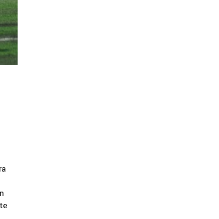
ra
en
te