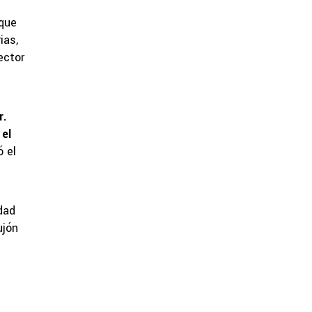
 que
ias,
ector
r.
 el
 el
dad
ujón