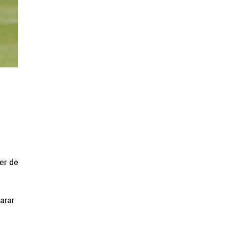
er de
arar