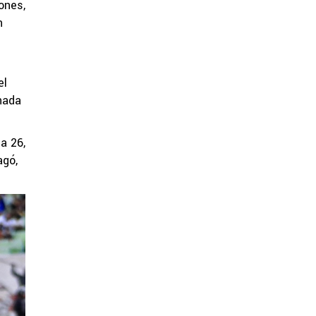
ones,
n
el
rnada
a 26,
agó,