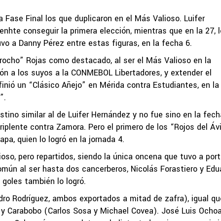
a Fase Final los que duplicaron en el Más Valioso. Luifer
nhte conseguir la primera elección, mientras que en la 27, l
uvo a Danny Pérez entre estas figuras, en la fecha 6.
rocho” Rojas como destacado, al ser el Más Valioso en la
ación a los suyos a la CONMEBOL Libertadores, y extender el
efinió un “Clásico Añejo” en Mérida contra Estudiantes, en la
”.
tino similar al de Luifer Hernández y no fue sino en la fech
iplente contra Zamora. Pero el primero de los “Rojos del Ávi
pa, quien lo logró en la jornada 4.
oso, pero repartidos, siendo la única oncena que tuvo a por
omún al ser hasta dos cancerberos, Nicolás Forastiero y Edu
goles también lo logró.
ro Rodríguez, ambos exportados a mitad de zafra), igual qu
a- y Carabobo (Carlos Sosa y Michael Covea). José Luis Ocho