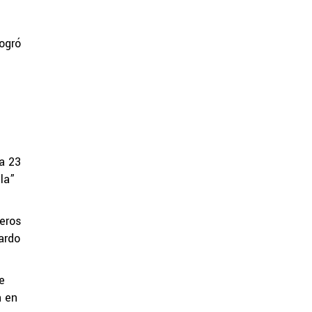
ogró
a 23
la”
teros
ardo
e
a en