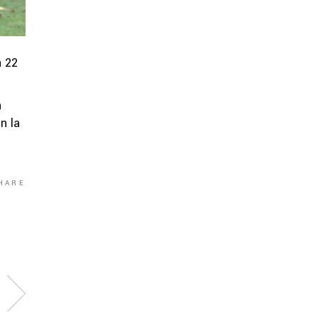
n 22
n
n la
HARE