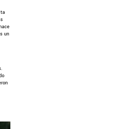
sta
as
 hace
es un
s.
do
eron