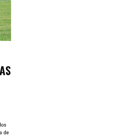
AS
dos
a de