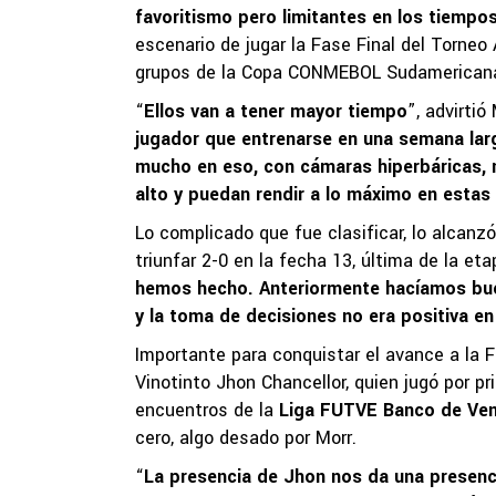
favoritismo pero limitantes en los tiempo
escenario de jugar la Fase Final del Torneo 
grupos de la Copa CONMEBOL Sudamericana, 
“
Ellos van a tener mayor tiempo
”, advirtió
jugador que entrenarse en una semana larg
mucho en eso, con cámaras hiperbáricas, m
alto y puedan rendir a lo máximo en esta
Lo complicado que fue clasificar, lo alcanz
triunfar 2-0 en la fecha 13, última de la eta
hemos hecho. Anteriormente hacíamos buen
y la toma de decisiones no era positiva en
Importante para conquistar el avance a la Fa
Vinotinto Jhon Chancellor, quien jugó por
encuentros de la
Liga FUTVE Banco de Ven
cero, algo desado por Morr.
“
La presencia de Jhon nos da una presenci