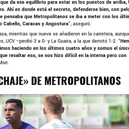
 que da ese equilibrio para estar en los puestos de arriba,
s. Ahí es donde está el secreto, defenderse bien, con pel
ie pensaba que Metropolitanos se iba a meter con los últ
o Cabello, Caracas y Angostura
”, aseguró.
sa, mientras que nueve se añadieron en la carretera, aunqu
s, UCV –perdió 3 a 0- y La Guaira, a la que derrotó 1-2. “
He
imos haciendo en los últimos cuatro años y somos el únic
e resaltar eso, se nos hizo difícil en la interna pero con
Morr.
ICHAJE» DE METROPOLITANOS