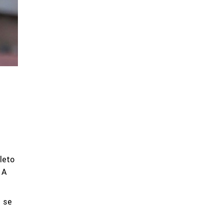
leto
 A
e se