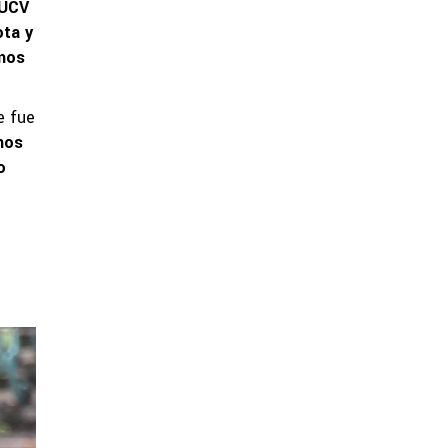
 UCV
ota y
imos
e fue
mos
o