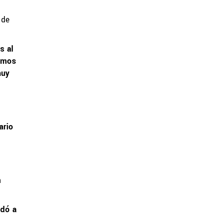
 de
s al
pamos
muy
ario
n
udó a