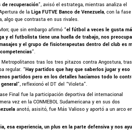
s de recuperación
”, avisó el estratega, mientras analiza el
Apertura de la
Liga FUTVE Banco de Venezuela
, con la fase
algo que contrasta en sus rivales.
 Morr, que sin embargo afirmó “
el fútbol a veces le gusta má
a y el futbolista tiene una huella de trabajo, nos preocu
asajes y el grupo de fisioterapeutas dentro del club es 
s competencias
”.
ó Metropolitanos tras los tres pitazos contra Angostura, tras
pa regular. “
Hay partidos que hay que saberlos jugar y eso
os partidos pero en los detalles hacíamos todo lo contr
 general
”, reflexionó el DT del “Violeta”.
se Final fue la participación deportiva del internacional
 primera vez en la CONMEBOL Sudamericana y en sus dos
ezuela
anotó, asisitó, fue Más Valioso y aportó a un arco e
a, esa experiencia, un plus en la parte defensiva y nos ay