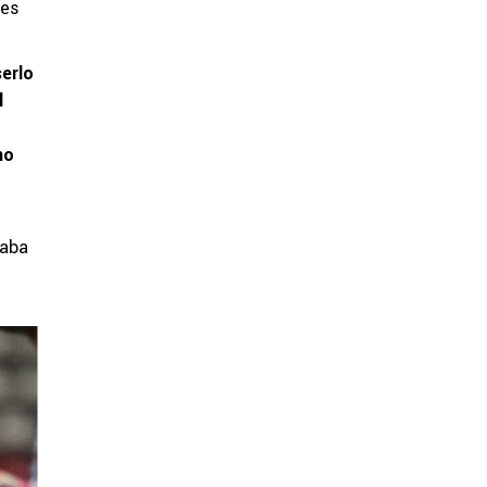
tes
erlo
l
no
taba