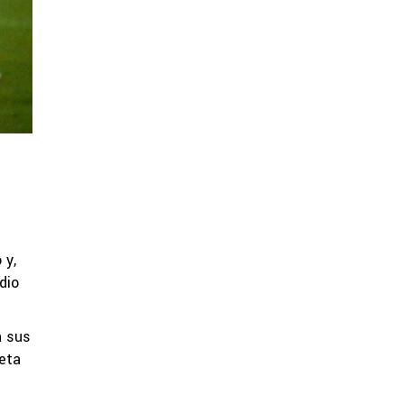
 y,
dio
n sus
seta