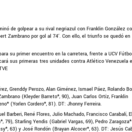
rminó de golpear a su rival negriazul con Franklin González 
ert Zambrano por gol al 74’. Con ello, el triunfo se quedó en 
ara su primer encuentro en la carretera, frente a UCV Fútbo
cará sus primeras tres unidades contra Atlético Venezuela 
UTVE
rez, Grenddy Perozo, Alan Giménez, Ismael Páez, Rolando Bot
Zambrano (Kleyder Barreto*, 90), Juan Carlos Ortíz, Franklin
o* (Yorlen Cordero*, 81). DT: Jhonny Ferreira.
l Barberi, René Flores, Julio Machado, Francisco Carabalí, E
 79), Starling Yendis (Gabriel Vargas, 69), Pedro Zaragoza*
sy*, 63) y José Rondón (Brayan Alcocer*, 63). DT: Jesús Cab