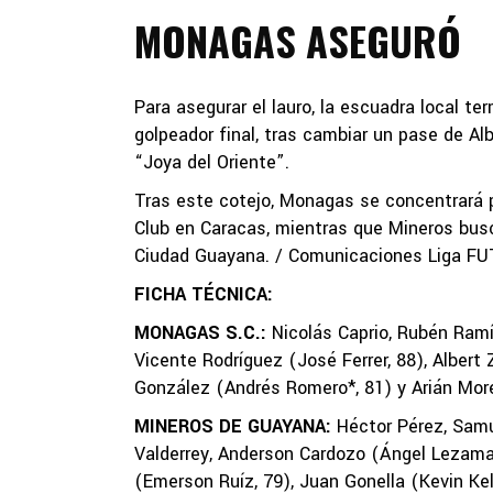
MONAGAS ASEGURÓ
Para asegurar el lauro, la escuadra local te
golpeador final, tras cambiar un pase de Alb
“Joya del Oriente”.
Tras este cotejo, Monagas se concentrará p
Club en Caracas, mientras que Mineros bus
Ciudad Guayana. / Comunicaciones Liga F
FICHA TÉCNICA:
MONAGAS S.C.:
Nicolás Caprio, Rubén Ramí
Vicente Rodríguez (José Ferrer, 88), Albert 
González (Andrés Romero*, 81) y Arián Moren
MINEROS DE GUAYANA:
Héctor Pérez, Samue
Valderrey, Anderson Cardozo (Ángel Lezama*,
(Emerson Ruíz, 79), Juan Gonella (Kevin Kel