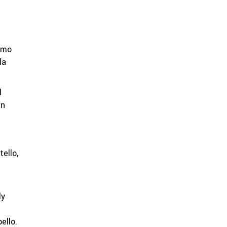
como
la
l
en
ello,
ly
ello.