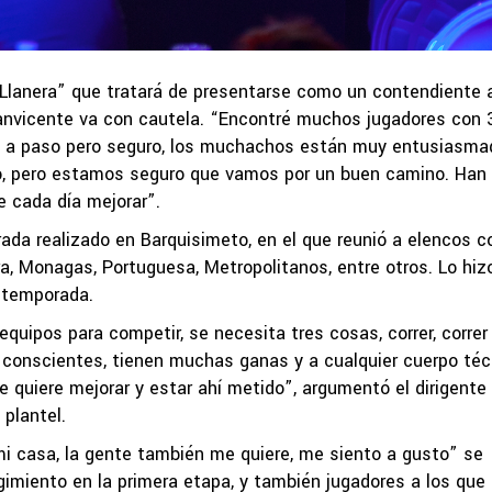
 Llanera” que tratará de presentarse como un contendiente a
 Sanvicente va con cautela. “Encontré muchos jugadores con 
so a paso pero seguro, los muchachos están muy entusiasm
 no, pero estamos seguro que vamos por un buen camino. Han
e cada día mejorar”.
ada realizado en Barquisimeto, en el que reunió a elencos 
a, Monagas, Portuguesa, Metropolitanos, entre otros. Lo hiz
etemporada.
quipos para competir, se necesita tres cosas, correr, correr
tán conscientes, tienen muchas ganas y a cualquier cuerpo té
e quiere mejorar y estar ahí metido”, argumentó el dirigente
plantel.
 mi casa, la gente también me quiere, me siento a gusto” se
miento en la primera etapa, y también jugadores a los que