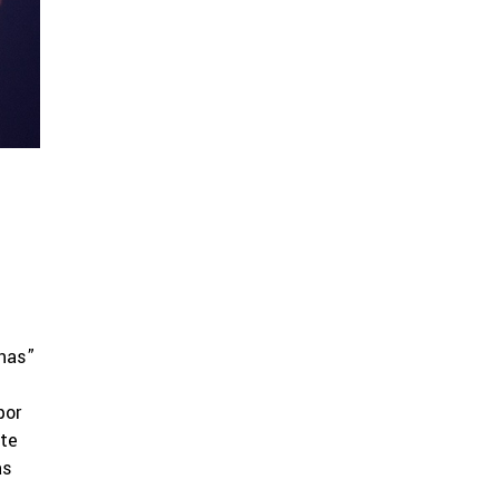
enas”
e
por
ete
as