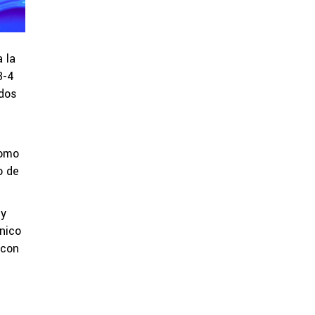
 la
3-4
ados
como
o de
 y
cnico
 con