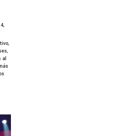
4,
ivo,
ses,
 al
 más
os