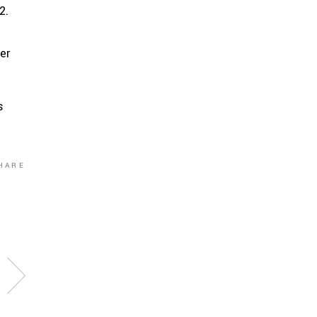
2.
er
s
HARE