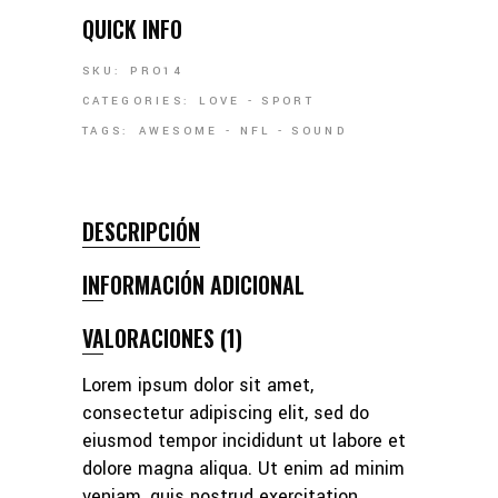
QUICK INFO
SKU:
PRO14
CATEGORIES:
LOVE
-
SPORT
TAGS:
AWESOME
-
NFL
-
SOUND
DESCRIPCIÓN
INFORMACIÓN ADICIONAL
VALORACIONES (1)
Lorem ipsum dolor sit amet,
consectetur adipiscing elit, sed do
eiusmod tempor incididunt ut labore et
dolore magna aliqua. Ut enim ad minim
veniam, quis nostrud exercitation