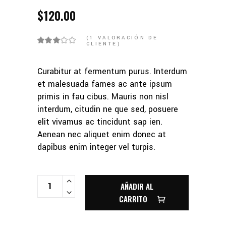
$
120.00
(
1
VALORACIÓN DE
CLIENTE)
Curabitur at fermentum purus. Interdum
et malesuada fames ac ante ipsum
primis in fau cibus. Mauris non nisl
interdum, citudin ne que sed, posuere
elit vivamus ac tincidunt sap ien.
Aenean nec aliquet enim donec at
dapibus enim integer vel turpis.
BALL QUANTITY
AÑADIR AL
CARRITO