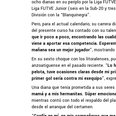
ocho dianas en su periplo por la Liga FUTV
Liga FUTVE Junior (seis en la Sub-20 y tres
División con la “Blanquinegra”.
Pero, para el actual calendario, su carrera d
del presente curso ha contado con su talen
que ir poco a poco, encontrando las cuali
viene a aportar esa competencia. Esperemo
mañana sea un mejor jugador
”, mostrando 
En su sexto choque con los litoralenses, pu
anzoatiguense en el pasado reciente. “
Lo h
pelota, tuve ocasiones claras desde mi pr
primer gol sería contra mi exequipo
”, expr
Una diana que tenía prometida a sus seres
mamá y a mis hermanitas. Súper emociona
mientras contó con todo el respaldo del plan
desde el arranque del certamen.
“
Confíe en mí, en mis compañeros que me d