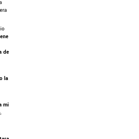
a
era
io
iene
a de
o la
a mi
,
tara,