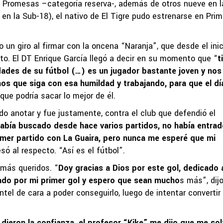
E Promesas –categoría reserva-, además de otros nueve en l
 en la Sub-18), el nativo de El Tigre pudo estrenarse en Prim
io un giro al firmar con la oncena “Naranja”, que desde el inic
to. El DT Enrique García llegó a decir en su momento que “
t
dades de su fútbol (…) es un jugador bastante joven y nos
s que siga con esa humildad y trabajando, para que el dí
que podría sacar lo mejor de él.
do anotar y fue justamente, contra el club que defendió el
abía buscado desde hace varios partidos, no había entrad
imer partido con La Guaira, pero nunca me esperé que mi
esó al respecto. “Así es el fútbol”.
 más queridos. “
Doy gracias a Dios por este gol, dedicado 
do por mi primer gol y espero que sean mucho
s más”, dijo
tel de cara a poder conseguirlo, luego de intentar convertir
ieron la confianza, el profesor “Kike” me dijo que me sol