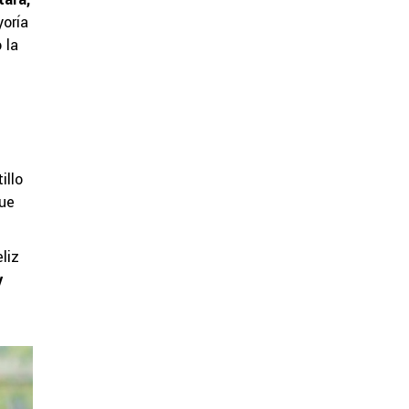
yoría
 la
illo
que
liz
y