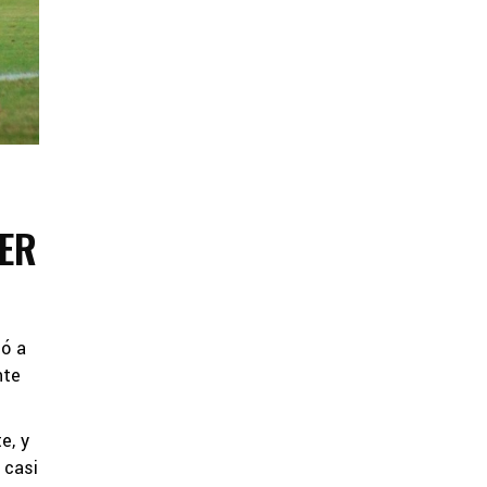
MER
ió a
nte
e, y
 casi