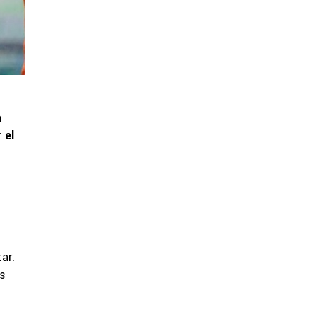
a
 el
ar.
os