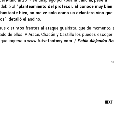
del Mundial 2017 se desplegó por toda la cancha, pese a
debió al “
planteamiento del profesor. Él conoce muy bien 
r bastante bien, no me ve solo como un delantero sino que
os”, detalló el andino.
sus distintos frentes al ataque guairista, que de momento, 
ado de ellos. A Arace, Chacón y Castillo los puedes escoger
í que ingresa a
www.futvefantasy.com
. /
Pablo Alejandro R
S
NEXT