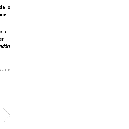
de lo
 me
son
 en
ondón
HARE