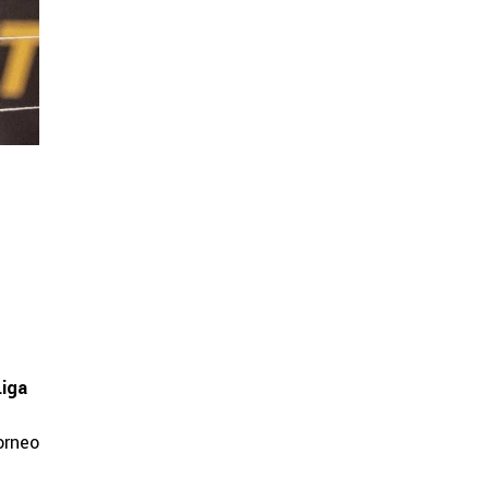
Liga
orneo