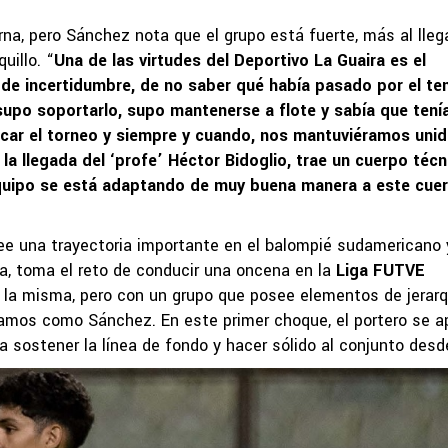
na, pero Sánchez nota que el grupo está fuerte, más al llega
uillo. “
Una de las virtudes del Deportivo La Guaira es el
de incertidumbre, de no saber qué había pasado por el t
supo soportarlo, supo mantenerse a flote y sabía que ten
car el torneo y siempre y cuando, nos mantuviéramos unid
a llegada del ‘profe’ Héctor Bidoglio, trae un cuerpo técn
quipo se está adaptando de muy buena manera a este cue
see una trayectoria importante en el balompié sudamericano 
ora, toma el reto de conducir una oncena en la
Liga FUTVE
 la misma, pero con un grupo que posee elementos de jerarq
hamos como Sánchez. En este primer choque, el portero se a
 sostener la línea de fondo y hacer sólido al conjunto desde 