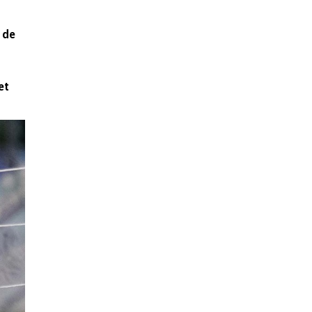
 de
et