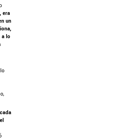
o
, era
en un
iona,
 a lo
a
lo
o,
 cada
el
ó