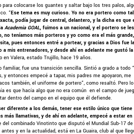
 para colocarse los guantes y saltar bajo los tres palos, alg
co. “
Ese tema es muy curioso. Yo no era portero como tal
acta, podía jugar de central, delantero, y la dicha es que 
la
Academia GOAL
, fuimos a un nacional, y el portero se les
o, no teníamos más porteros y yo como era el más grande,
ita, pues entonces entré a portear, y gracias a Dios fue l
 a mis entrenadores, y desde ahí en adelante me gustó la
do en Valera, estado Trujillo, hace 19 años.
o familiar, fue una transición sencilla. Sintió a grado a todo “
nos, y entonces empecé a tapar, mis padres me apoyaron, me
acos también, el uniforme de portero”, como resaltó. Pero lo
nía es que hacía algo que no era común en el campo de jueg
tar dentro del campo en el equipo que él defiende.
er diferente a los demás, tener ese estilo único que tiene
s más llamativas, y de ahí en adelante, empecé a estar en 
nte del combinado Vinotinto que disputó el Mundial Sub-17 de
ntes y en la actualidad, está en La Guaira, club al que lleg