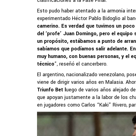
clasificaciones a la Fase Final.
Esto pudo haber atentado a la armonía inter
experimentado Héctor Pablo Bidoglio al banq
camerino. Es verdad que tuvimos un poco 
del ‘profe’ Juan Domingo, pero el equipo 
un propósito, estábamos a punto de arran
sabíamos que podíamos salir adelante. En l
muy humano, con buenas personas, y el e
técnico
”, reseñó el cancerbero.
El argentino, nacionalizado venezolano, po
viene de dirigir varios años en Malasia. Ah
Triunfo Bet l
uego de varios años alejado de
que apoyan justamente a la labor de los c
en jugadores como Carlos “Kaki” Rivero, para