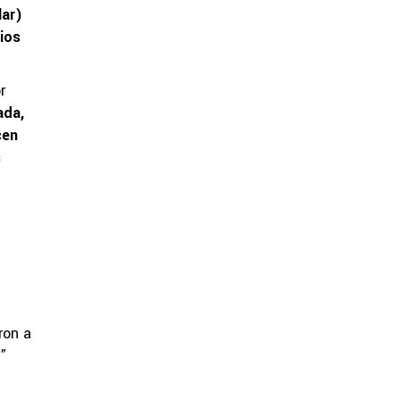
lar)
Dios
r
ada,
cen
s
ron a
a”