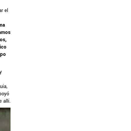
r el
ema
íamos
os,
ico
rpo
y
uía,
poyó
allí.