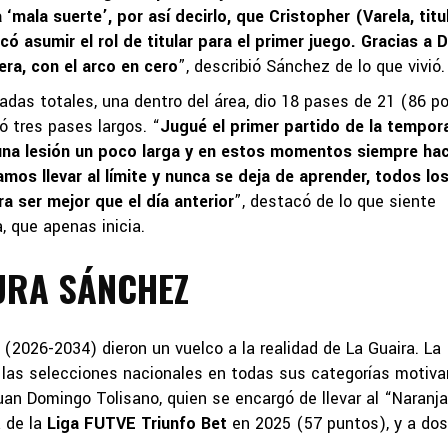
mala suerte’, por así decirlo, que Cristopher (Varela, titu
ó asumir el rol de titular para el primer juego. Gracias a 
ra, con el arco en cero
”, describió Sánchez de lo que vivió.
radas totales, una dentro del área, dio 18 pases de 21 (86 po
tó tres pases largos. “
Jugué el primer partido de la tempor
 una lesión un poco larga y en estos momentos siempre ha
mos llevar al límite y nunca se deja de aprender, todos lo
a ser mejor que el día anterior
”, destacó de lo que siente
, que apenas inicia.
URA SÁNCHEZ
 (2026-2034) dieron un vuelco a la realidad de La Guaira. La
r las selecciones nacionales en todas sus categorías motiva
an Domingo Tolisano, quien se encargó de llevar al “Naranj
a de la
Liga FUTVE Triunfo Bet
en 2025 (57 puntos), y a dos