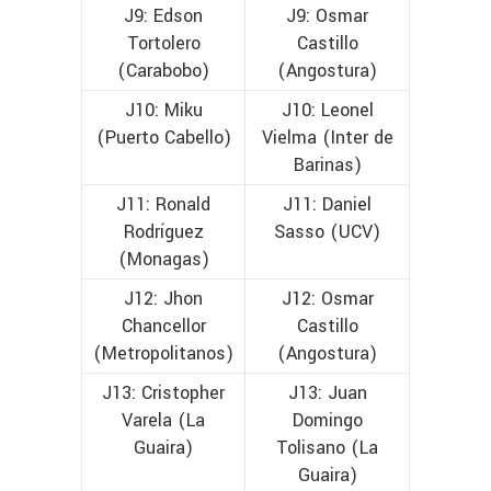
J9: Edson
J9: Osmar
Tortolero
Castillo
(Carabobo)
(Angostura)
J10: Miku
J10: Leonel
(Puerto Cabello)
Vielma (Inter de
Barinas)
J11: Ronald
J11: Daniel
Rodríguez
Sasso (UCV)
(Monagas)
J12: Jhon
J12: Osmar
Chancellor
Castillo
(Metropolitanos)
(Angostura)
J13: Cristopher
J13: Juan
Varela (La
Domingo
Guaira)
Tolisano (La
Guaira)