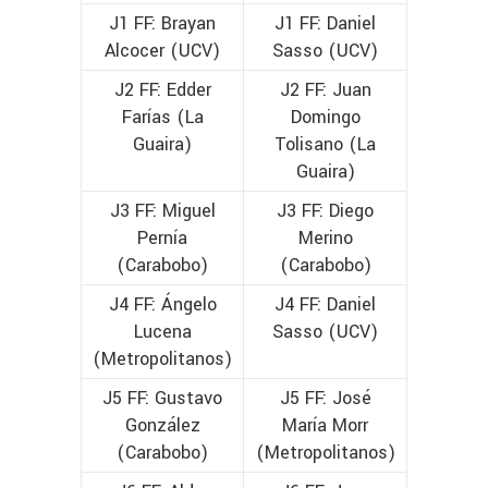
J1 FF: Brayan
J1 FF: Daniel
Alcocer (UCV)
Sasso (UCV)
J2 FF: Edder
J2 FF: Juan
Farías (La
Domingo
Guaira)
Tolisano (La
Guaira)
J3 FF: Miguel
J3 FF: Diego
Pernía
Merino
(Carabobo)
(Carabobo)
J4 FF: Ángelo
J4 FF: Daniel
Lucena
Sasso (UCV)
(Metropolitanos)
J5 FF: Gustavo
J5 FF: José
González
María Morr
(Carabobo)
(Metropolitanos)