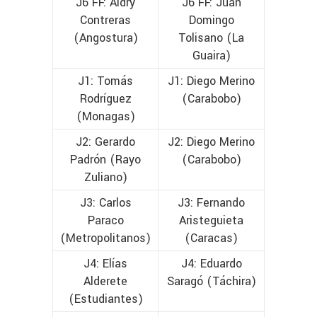
J6 FF: Aldry
J6 FF: Juan
Contreras
Domingo
(Angostura)
Tolisano (La
Guaira)
J1: Tomás
J1: Diego Merino
Rodríguez
(Carabobo)
(Monagas)
J2: Gerardo
J2: Diego Merino
Padrón (Rayo
(Carabobo)
Zuliano)
J3: Carlos
J3: Fernando
Paraco
Aristeguieta
(Metropolitanos)
(Caracas)
J4: Elías
J4: Eduardo
Alderete
Saragó (Táchira)
(Estudiantes)