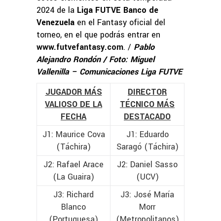
2024 de la
Liga FUTVE Banco de
Venezuela
en el Fantasy oficial del
torneo, en el que podrás entrar en
www.futvefantasy.com
. /
Pablo
Alejandro Rondón / Foto: Miguel
Vallenilla – Comunicaciones Liga FUTVE
JUGADOR MÁS
DIRECTOR
VALIOSO DE LA
TÉCNICO MÁS
FECHA
DESTACADO
J1: Maurice Cova
J1: Eduardo
(Táchira)
Saragó (Táchira)
J2: Rafael Arace
J2: Daniel Sasso
(La Guaira)
(UCV)
J3: Richard
J3: José María
Blanco
Morr
(Portuguesa)
(Metropolitanos)