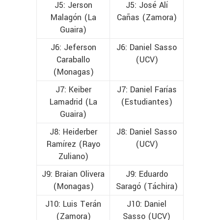
J5: Jerson
J5: José Alí
Malagón (La
Cañas (Zamora)
Guaira)
J6: Jeferson
J6: Daniel Sasso
Caraballo
(UCV)
(Monagas)
J7: Keiber
J7: Daniel Farías
Lamadrid (La
(Estudiantes)
Guaira)
J8: Heiderber
J8: Daniel Sasso
Ramírez (Rayo
(UCV)
Zuliano)
J9: Braian Olivera
J9: Eduardo
(Monagas)
Saragó (Táchira)
J10: Luis Terán
J10: Daniel
(Zamora)
Sasso (UCV)