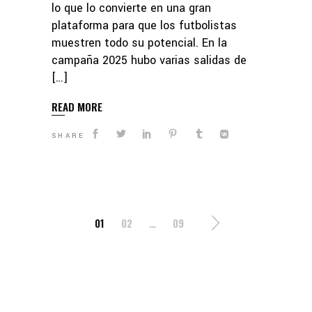
lo que lo convierte en una gran
plataforma para que los futbolistas
muestren todo su potencial. En la
campaña 2025 hubo varias salidas de
[…]
READ MORE
SHARE
POSTS
01
02
…
09
PAGINATION