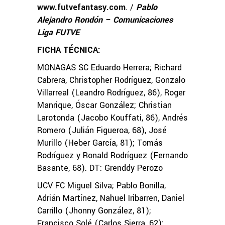
www.futvefantasy.com
. /
Pablo
Alejandro Rondón – Comunicaciones
Liga FUTVE
FICHA TÉCNICA:
MONAGAS SC Eduardo Herrera; Richard
Cabrera, Christopher Rodríguez, Gonzalo
Villarreal (Leandro Rodríguez, 86), Roger
Manrique, Óscar González; Christian
Larotonda (Jacobo Kouffati, 86), Andrés
Romero (Julián Figueroa, 68), José
Murillo (Heber García, 81); Tomás
Rodríguez y Ronald Rodríguez (Fernando
Basante, 68). DT: Grenddy Perozo
UCV FC Miguel Silva; Pablo Bonilla,
Adrián Martínez, Nahuel Iribarren, Daniel
Carrillo (Jhonny González, 81);
Francisco Solé (Carlos Sierra, 62);