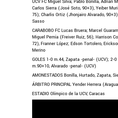
UCV FC Miguel Silva; Pablo Bonilla, Adrián M
Carlos Sierra (José Soto, 90+3), Yeiber Mur
75); Charlis Ortiz (Jhonjairo Alvarado, 90+
Sasso
CARABOBO FC Lucas Bruera; Marcel Guaramat
Miguel Pernía (Freiver Ruiz, 56); Harrison
72), Franner López; Edson Tortolero, Ericks
Merino
GOLES 1-0 m.44, Zapata -penal- (UCV); 2-0 m
m.90+10, Alvarado -penal- (UCV)
AMONESTADOS Bonilla, Hurtado, Zapata, Sie
ÁRBITRO PRINCIPAL Yender Herrera (Aragua
ESTADIO Olímpico de la UCV, Caracas