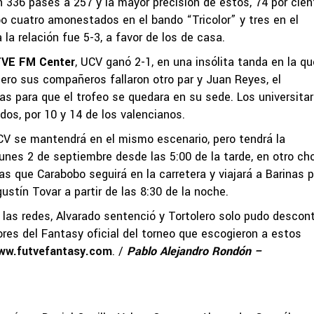
n 336 pases a 257 y la mayor precisión de éstos, 74 por cien
bo cuatro amonestados en el bando “Tricolor” y tres en el
la relación fue 5-3, a favor de los de casa.
TVE FM Center
, UCV ganó 2-1, en una insólita tanda en la qu
ero sus compañeros fallaron otro par y Juan Reyes, el
as para que el trofeo se quedara en su sede. Los universitar
dos, por 10 y 14 de los valencianos.
UCV se mantendrá en el mismo escenario, pero tendrá la
 lunes 2 de septiembre desde las 5:00 de la tarde, en otro c
s que Carabobo seguirá en la carretera y viajará a Barinas 
ustín Tovar a partir de las 8:30 de la noche.
r las redes, Alvarado sentenció y Tortolero solo pudo descont
res del Fantasy oficial del torneo que escogieron a estos
ww.futvefantasy.com
. /
Pablo Alejandro Rondón –