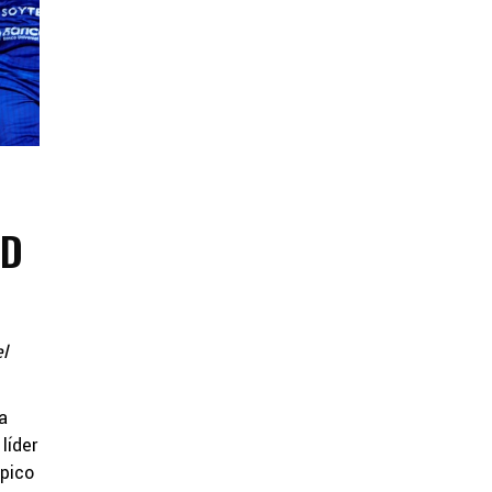
AD
l
a
líder
mpico