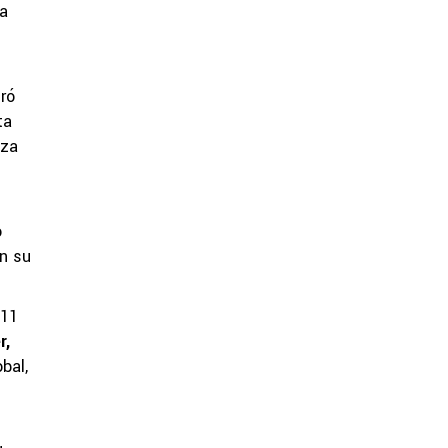
la
ró
ta
nza
o
on su
 11
r,
bal,