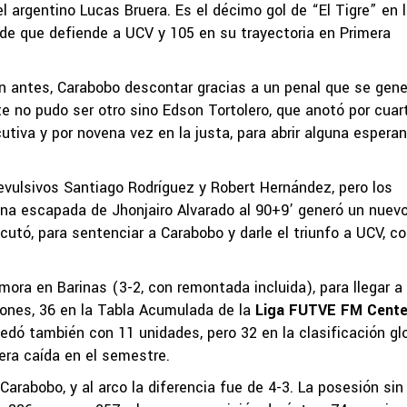
el argentino Lucas Bruera. Es el décimo gol de “El Tigre” en 
sde que defiende a UCV y 105 en su trayectoria en Primera
sin antes, Carabobo descontar gracias a un penal que se gene
te no pudo ser otro sino Edson Tortolero, que anotó por cuar
utiva y por novena vez en la justa, para abrir alguna espera
 revulsivos Santiago Rodríguez y Robert Hernández, pero los
una escapada de Jhonjairo Alvarado al 90+9’ generó un nuev
utó, para sentenciar a Carabobo y darle el triunfo a UCV, c
mora en Barinas (3-2, con remontada incluida), para llegar a
ones, 36 en la Tabla Acumulada de la
Liga FUTVE FM Cente
dó también con 11 unidades, pero 32 en la clasificación glo
era caída en el semestre.
Carabobo, y al arco la diferencia fue de 4-3. La posesión sin