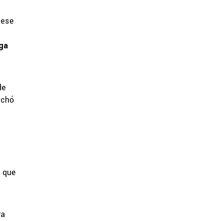
iese
ga
de
echó
s que
ra