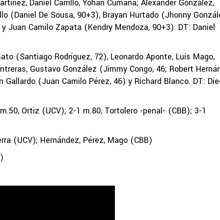
artínez, Daniel Carrillo, Yohan Cumana; Alexander González,
illo (Daniel De Sousa, 90+3), Brayan Hurtado (Jhonny Gonzál
3) y Juan Camilo Zapata (Kendry Mendoza, 90+3). DT: Daniel
o (Santiago Rodríguez, 72), Leonardo Aponte, Luis Mago,
 Contreras, Gustavo González (Jimmy Congo, 46; Robert Herná
on Gallardo (Juan Camilo Pérez, 46) y Richard Blanco. DT: Di
.50, Ortiz (UCV); 2-1 m.80, Tortolero -penal- (CBB); 3-1
rra (UCV); Hernández, Pérez, Mago (CBB)
)