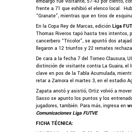
embargo fue visitante, 57-43 por ciento, co
frente a 71 que exhibió el elenco local. Hu
“Granate”, mientras que en tiros de esquina 
En la Copa Rey de Marcas, edición
Liga FU
Thomas Riveros tapó hasta tres intentos, p
cancerbero “Tricolor”, se apuntó dos atajad
llegaron a 12 triunfos y 22 remates rechaza
De cara a la fecha 7 del Torneo Clausura, 
distinción de visitante contra La Guaira, el
clave en pos de la Tabla Acumulada, mientra
retar a Zamora el martes 3, en el estadio Ag
Zapata anotó y asistió, Ortiz volvió a move
Sasso se apunto los puntos y los entrenado
jugadores, también. Para más, ingresa en
w
Comunicaciones Liga FUTVE
FICHA TÉCNICA: