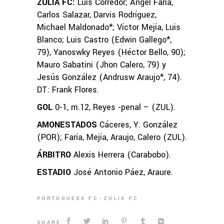
ZULIA FC:
Luis Corredor; Ángel Faría,
Carlos Salazar, Darvis Rodríguez,
Michael Maldonado*; Víctor Mejía, Luis
Blanco; Luis Castro (Edwin Gallego*,
79), Yanoswky Reyes (Héctor Bello, 90);
Mauro Sabatini (Jhon Calero, 79) y
Jesús González (Andrusw Araujo*, 74).
DT: Frank Flores.
GOL
0-1, m.12, Reyes -penal – (ZUL).
AMONESTADOS
Cáceres, Y. González
(POR); Faría, Mejía, Araujo, Calero (ZUL).
ÁRBITRO
Alexis Herrera (Carabobo).
ESTADIO
José Antonio Páez, Araure.
PORTUGUESA FC
ZULIA FC
SHARE