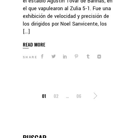
el estadio Agustín Tovar de Barinas, en
el que vapulearon al Zulia 5-1. Fue una
exhibición de velocidad y precisión de
los dirigidos por Noel Sanvicente, los
[…]
READ MORE
SHARE
POSTS
01
02
…
06
PAGINATION
BUSCAR