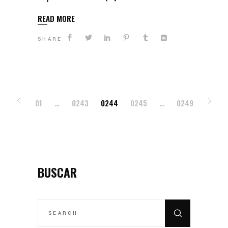
READ MORE
SHARE
POSTS
01
…
0243
0244
0245
…
0249
PAGINATION
BUSCAR
SEARCH
FOR: