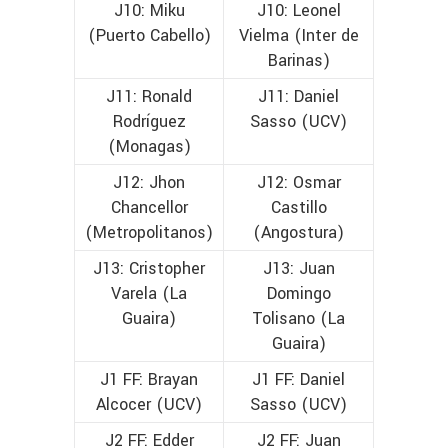
J10: Miku
J10: Leonel
(Puerto Cabello)
Vielma (Inter de
Barinas)
J11: Ronald
J11: Daniel
Rodríguez
Sasso (UCV)
(Monagas)
J12: Jhon
J12: Osmar
Chancellor
Castillo
(Metropolitanos)
(Angostura)
J13: Cristopher
J13: Juan
Varela (La
Domingo
Guaira)
Tolisano (La
Guaira)
J1 FF: Brayan
J1 FF: Daniel
Alcocer (UCV)
Sasso (UCV)
J2 FF: Edder
J2 FF: Juan