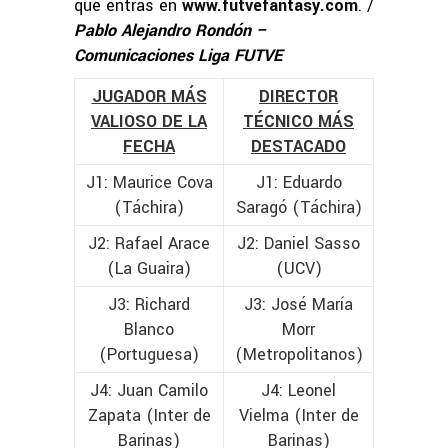
que entras en
www.futvefantasy.com
. /
Pablo Alejandro Rondón –
Comunicaciones Liga FUTVE
JUGADOR MÁS
DIRECTOR
VALIOSO DE LA
TÉCNICO MÁS
FECHA
DESTACADO
J1: Maurice Cova
J1: Eduardo
(Táchira)
Saragó (Táchira)
J2: Rafael Arace
J2: Daniel Sasso
(La Guaira)
(UCV)
J3: Richard
J3: José María
Blanco
Morr
(Portuguesa)
(Metropolitanos)
J4: Juan Camilo
J4: Leonel
Zapata (Inter de
Vielma (Inter de
Barinas)
Barinas)