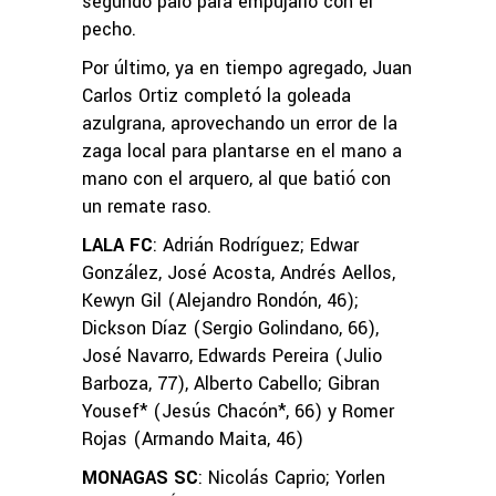
segundo palo para empujarlo con el
pecho.
Por último, ya en tiempo agregado, Juan
Carlos Ortiz completó la goleada
azulgrana, aprovechando un error de la
zaga local para plantarse en el mano a
mano con el arquero, al que batió con
un remate raso.
LALA FC
: Adrián Rodríguez; Edwar
González, José Acosta, Andrés Aellos,
Kewyn Gil (Alejandro Rondón, 46);
Dickson Díaz (Sergio Golindano, 66),
José Navarro, Edwards Pereira (Julio
Barboza, 77), Alberto Cabello; Gibran
Yousef* (Jesús Chacón*, 66) y Romer
Rojas (Armando Maita, 46)
MONAGAS SC
: Nicolás Caprio; Yorlen