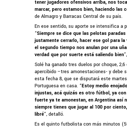
tener jugadores ofensivos arriba, nos toca
marcar, pero estamos bien, haciendo las c
de Almagro y Barracas Central de su país.
En ese sentido, su aporte se intensifica a pe
“
Siempre se dice que las pelotas paradas 
justamente cerrarlo, hacer ese gol para la
el segundo tiempo nos anulan por una uña el
verdad que por suerte está saliendo bien
”
Solé ha ganado tres duelos por choque, 2,6 
apercibido –tres amonestaciones- y debe s
esta fecha 8, que se disputará este martes 
Portuguesa en casa. “
Estoy medio enojado
injustas, acá quizás es otro fútbol, ya con
fuerte ya te amonestan, en Argentina así 
siempre tienes que jugar al 100 por ciento
libré
”, detalló.
Es el quinto futbolista con más minutos (5