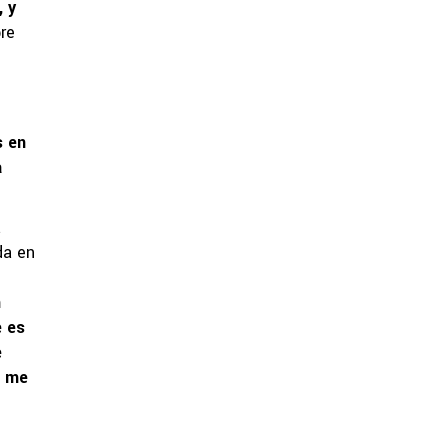
, y
re
s en
a
a
da en
n
e es
e
e me