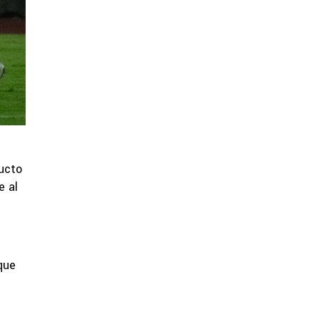
ducto
e al
que