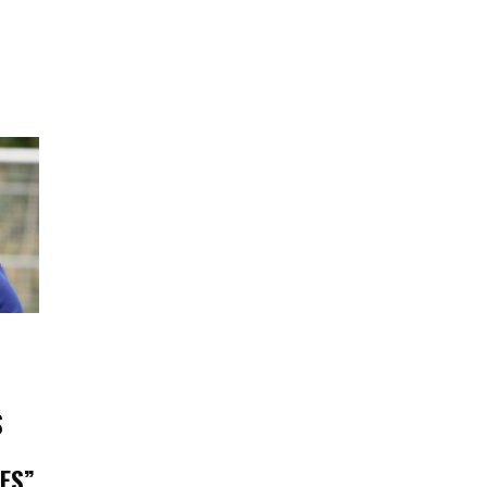
S
ES”