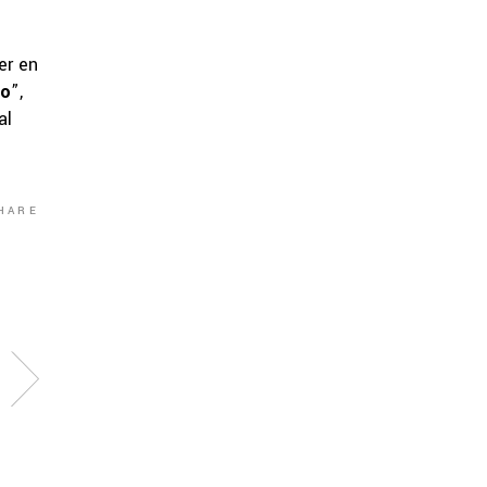
er en
do
”,
al
HARE