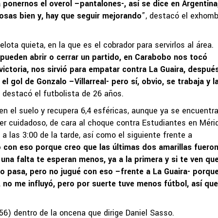
 ponernos el overol –pantalones-, así se dice en Argentina
osas bien y, hay que seguir mejorando
”, destacó el exhomb
lota quieta, en la que es el cobrador para servirlos al área.
pueden abrir o cerrar un partido, en Carabobo nos tocó
 victoria, nos sirvió para empatar contra La Guaira, despué
 gol de Gonzalo –Villarreal- pero sí, obvio, se trabaja y l
, destacó el futbolista de 26 años.
en el suelo y recupera 6,4 esféricas, aunque ya se encuentr
er cuidadoso, de cara al choque contra Estudiantes en Méri
a las 3:00 de la tarde, así como el siguiente frente a
 con eso porque creo que las últimas dos amarillas fuero
 una falta te esperan menos, ya a la primera y si te ven qu
no pasa, pero no jugué con eso –frente a La Guaira- porqu
, no me influyó, pero por suerte tuve menos fútbol, así qu
56) dentro de la oncena que dirige Daniel Sasso.