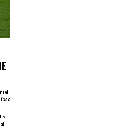
DE
ntal
 fase
tes,
al