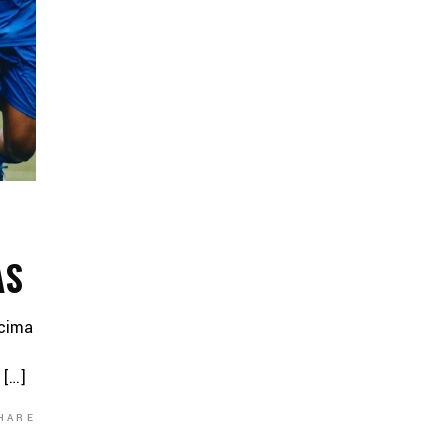
AS
écima
 […]
HARE