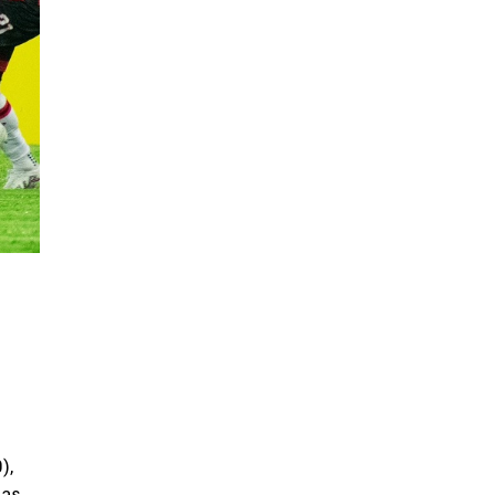
),
has.