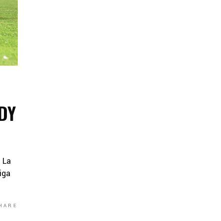
DY
 La
iga
HARE