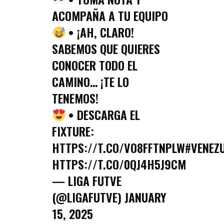
ACOMPAÑA A TU EQUIPO
• ¡AH, CLARO!
SABEMOS QUE QUIERES
CONOCER TODO EL
CAMINO… ¡TE LO
TENEMOS!
• DESCARGA EL
FIXTURE:
HTTPS://T.CO/VO8FFTNPLW
#VENEZ
HTTPS://T.CO/0QJ4H5J9CM
— LIGA FUTVE
(@LIGAFUTVE)
JANUARY
15, 2025