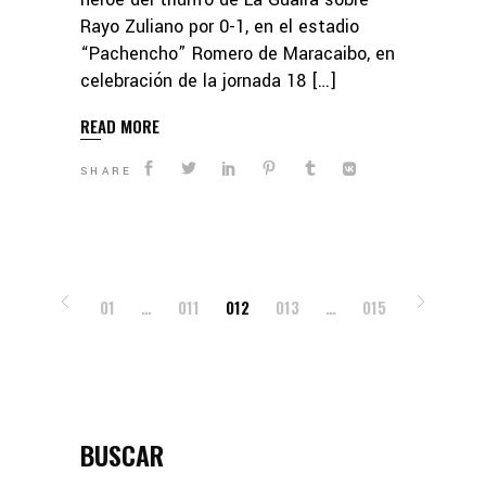
Rayo Zuliano por 0-1, en el estadio
“Pachencho” Romero de Maracaibo, en
celebración de la jornada 18 […]
READ MORE
SHARE
POSTS
01
…
011
012
013
…
015
PAGINATION
BUSCAR