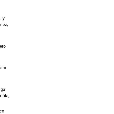
, y
ómez,
ero
iera
iga
fila,
rco