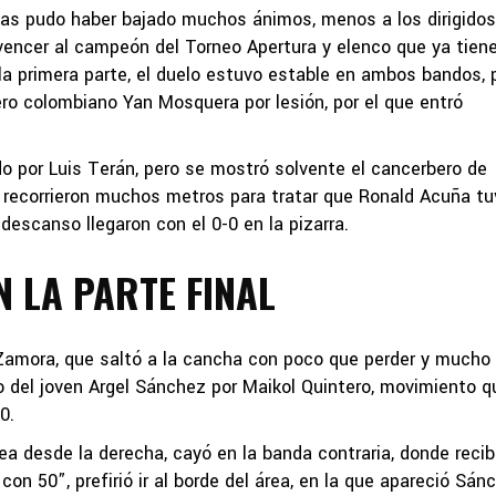
acas pudo haber bajado muchos ánimos, menos a los dirigidos
 vencer al campeón del Torneo Apertura y elenco que ya tien
 la primera parte, el duelo estuvo estable en ambos bandos,
uero colombiano Yan Mosquera por lesión, por el que entró
ido por Luis Terán, pero se mostró solvente el cancerbero de
recorrieron muchos metros para tratar que Ronald Acuña tu
 descanso llegaron con el 0-0 en la pizarra.
 LA PARTE FINAL
Zamora, que saltó a la cancha con poco que perder y mucho
o del joven Argel Sánchez por Maikol Quintero, movimiento q
0.
rea desde la derecha, cayó en la banda contraria, donde recib
con 50”, prefirió ir al borde del área, en la que apareció Sán