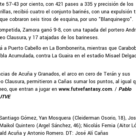
nte 57-43 por ciento, con 421 pases a 335 y precisión de los
llas, recibió cuatro el conjunto barinés, con una expulsión t
 que cobraron seis tiros de esquina, por uno “Blanquinegro”.
ompetida, Zamora ganó 9-8, con una tapada del portero And
eo Clausura, y 17 atajadas de los barineses.
ará a Puerto Cabello en La Bombonerita, mientras que Carabo
Tabla Acumulada, contra La Guaira en el estadio Misael Delga
cias de Acuña y Granados, el arco en cero de Terán y sus
eo Clausura, permitieron a Cañas sumar los puntos, al igual 
rneo, que entran a jugar en
www.futvefantasy.com
. /
Pablo
FUTVE
Santiago Gómez, Yan Mosquera (Cleiderman Osorio, 18), Jo
 Maikol Quintero (Argel Sánchez, 46); Nicolás Femia (Aitor L
onald Acuña y Antonio Romero. DT: José Alí Cañas