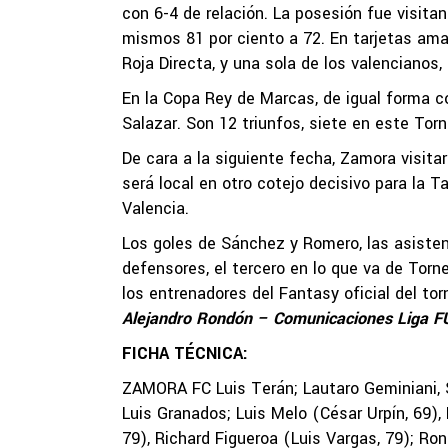
con 6-4 de relación. La posesión fue visita
mismos 81 por ciento a 72. En tarjetas amari
Roja Directa, y una sola de los valencianos,
En la Copa Rey de Marcas, de igual forma c
Salazar. Son 12 triunfos, siete en este Torn
De cara a la siguiente fecha, Zamora visit
será local en otro cotejo decisivo para la 
Valencia.
Los goles de Sánchez y Romero, las asisten
defensores, el tercero en lo que va de Torn
los entrenadores del Fantasy oficial del to
Alejandro Rondón – Comunicaciones Liga 
FICHA TÉCNICA:
ZAMORA FC Luis Terán; Lautaro Geminiani, 
Luis Granados; Luis Melo (César Urpín, 69),
79), Richard Figueroa (Luis Vargas, 79); R