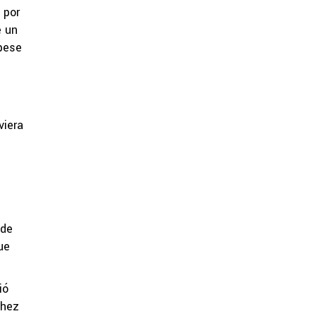
 por
e un
 pese
viera
 de
ue
ió
chez