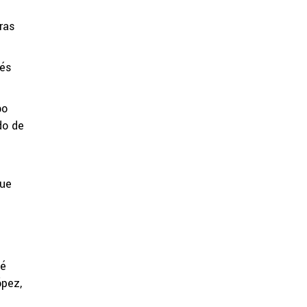
ras
rés
bo
do de
que
sé
ópez,