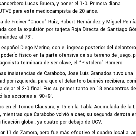
cancerbero Lucas Bruera, y poner el 1-0. Primera diana
 FUTVE para este mediocampista de 20 años.
a de Freiver “Choco” Ruiz, Robert Hernández y Miguel Pernía
ada con la expulsión por tarjeta Roja Directa de Santiago G
rnández al 73’.
l español Diego Merino, con el ingreso posterior del delantero
poderío físico en la parte ofensiva de su terreno de juego, p
agonista terminara de ser clave, el “Pistolero” Romero.
has insistencias de Carabobo, José Luis Granados tuvo una
d por izquierda, para que el delantero barinés recibiera, corr
a dejar el 2-0 final. Fue su primer tanto en 18 encuentros de
 las acciones al 90+9’.
os en el Torneo Clausura, y 15 en la Tabla Acumulada de la L
, mientras que Carabobo volvió a caer, su segunda derrota en 
ificación global, ya cuatro por debajo de UCV.
r 11 de Zamora, pero fue más efectivo el cuadro local al a