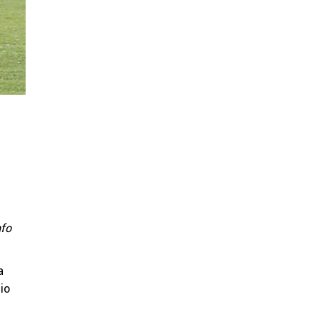
nfo
a
io