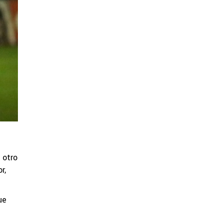
 otro
r,
ue