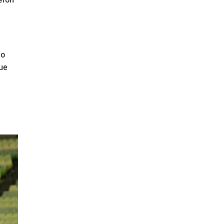
do
ue