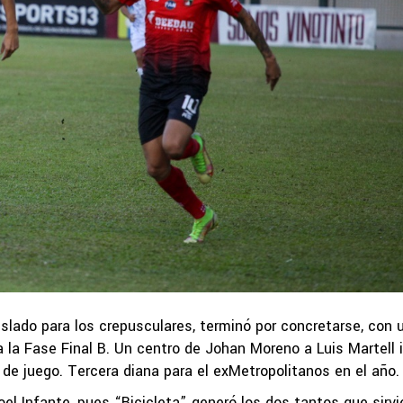
slado para los crepusculares, terminó por concretarse, con 
a la Fase Final B. Un centro de Johan Moreno a Luis Martell i
s de juego. Tercera diana para el exMetropolitanos en el año.
oel Infante, pues “Bicicleta” generó los dos tantos que sirvi