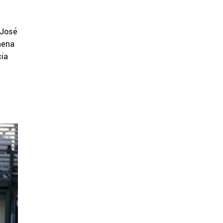
 José
aena
cia