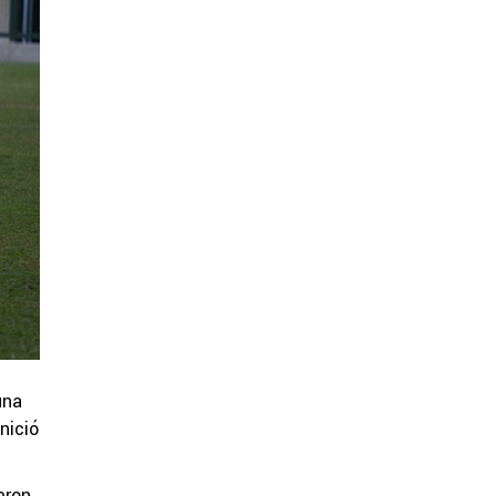
una
nició
eron