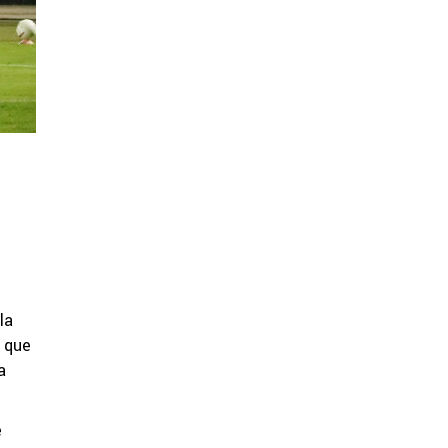
la
, que
a
e