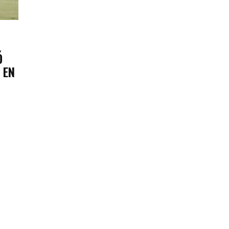
Ó
 EN