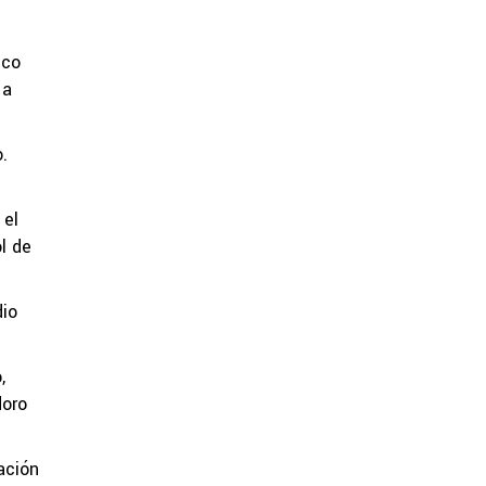
nco
 a
.
 el
l de
dio
,
doro
ación