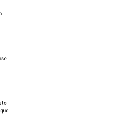
a.
rse
eto
 que