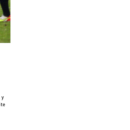
 y
ite