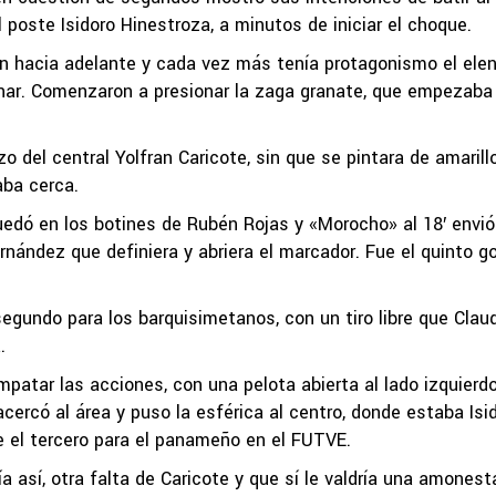
 poste Isidoro Hinestroza, a minutos de iniciar el choque.
on hacia adelante y cada vez más tenía protagonismo el ele
anar. Comenzaron a presionar la zaga granate, que empezaba
del central Yolfran Caricote, sin que se pintara de amarillo
aba cerca.
quedó en los botines de Rubén Rojas y «Morocho» al 18′ envió
nández que definiera y abriera el marcador. Fue el quinto go
egundo para los barquisimetanos, con un tiro libre que Clau
.
patar las acciones, con una pelota abierta al lado izquierdo
ercó al área y puso la esférica al centro, donde estaba Isi
ue el tercero para el panameño en el FUTVE.
ía así, otra falta de Caricote y que sí le valdría una amonest