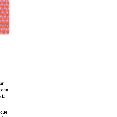
úan
toria
 la
 que