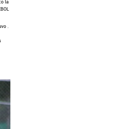
ó la
MEBOL
uvo .
s