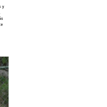
s y
,
ás
te