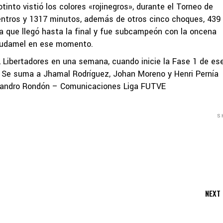
otinto vistió los colores «rojinegros», durante el Torneo de
uentros y 1317 minutos, además de otros cinco choques, 439
la que llegó hasta la final y fue subcampeón con la oncena
l Dudamel en ese momento.
Libertadores en una semana, cuando inicie la Fase 1 de es
s. Se suma a Jhamal Rodríguez, Johan Moreno y Henri Pernía
lejandro Rondón – Comunicaciones Liga FUTVE
S
NEXT