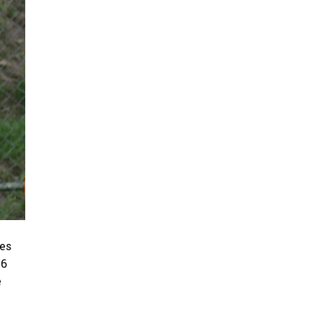
ses
26
e