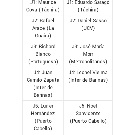
J1: Maurice
J1: Eduardo Saragó
Cova (Táchira)
(Táchira)
J2: Rafael
J2: Daniel Sasso
Arace (La
(UCV)
Guaira)
J3: Richard
J3: José María
Blanco
Morr
(Portuguesa)
(Metropolitanos)
J4: Juan
J4: Leonel Vielma
Camilo Zapata
(Inter de Barinas)
(Inter de
Barinas)
J5: Luifer
J5: Noel
Hernández
Sanvicente
(Puerto
(Puerto Cabello)
Cabello)