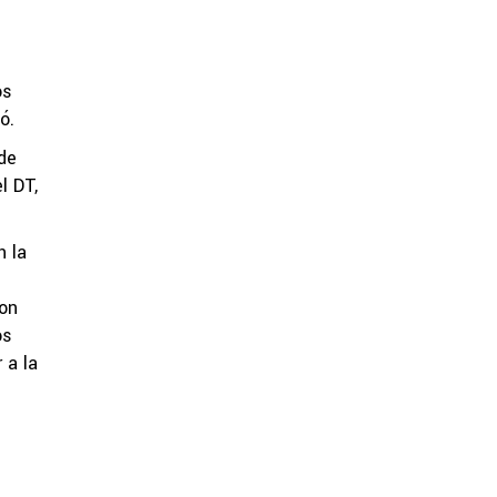
os
ó.
de
l DT,
n la
ron
os
 a la