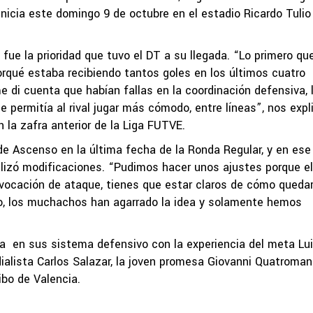
nicia este domingo 9 de octubre en el estadio Ricardo Tulio
fue la prioridad que tuvo el DT a su llegada. “Lo primero qu
orqué estaba recibiendo tantos goles en los últimos cuatro
e di cuenta que habían fallas en la coordinación defensiva, 
 permitía al rival jugar más cómodo, entre líneas”, nos expl
n la zafra anterior de la Liga FUTVE.
de Ascenso en la última fecha de la Ronda Regular, y en ese
ealizó modificaciones. “Pudimos hacer unos ajustes porque el
r vocación de ataque, tienes que estar claros de cómo queda
o, los muchachos han agarrado la idea y solamente hemos
a en sus sistema defensivo con la experiencia del meta Lu
dialista Carlos Salazar, la joven promesa Giovanni Quatroman
ibo de Valencia.