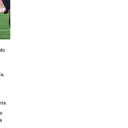
ado
a,
nte.
io
a