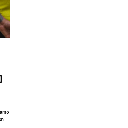
O
ynamo
on