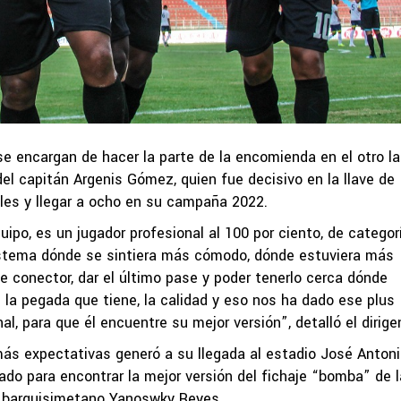
se encargan de hacer la parte de la encomienda en el otro l
del capitán Argenis Gómez, quien fue decisivo en la llave de
oles y llegar a ocho en su campaña 2022.
po, es un jugador profesional al 100 por ciento, de categorí
istema dónde se sintiera más cómodo, dónde estuviera más
ese conector, dar el último pase y poder tenerlo cerca dónde
 la pegada que tiene, la calidad y eso nos ha dado ese plus
l, para que él encuentre su mejor versión”, detalló el dirige
más expectativas generó a su llegada al estadio José Anton
ado para encontrar la mejor versión del fichaje “bomba” de l
o barquisimetano Yanoswky Reyes.