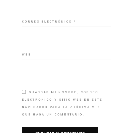
CORREO ELECTRÓNICO
*
WEB
GUARDAR MI NOMBRE, CORREO
ELECTRÓNICO Y SITIO WEB EN ESTE
NAVEGADOR PARA LA PRÓXIMA VEZ
QUE HAGA UN COMENTARIO.