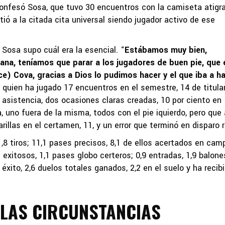
confesó Sosa, que tuvo 30 encuentros con la camiseta atigr
stió a la citada cita universal siendo jugador activo de ese
Sosa supo cuál era la esencial. “
Estábamos muy bien,
ana, teníamos que parar a los jugadores de buen pie, que 
e) Cova, gracias a Dios lo pudimos hacer y el que iba a h
ó quien ha jugado 17 encuentros en el semestre, 14 de titular
 asistencia, dos ocasiones claras creadas, 10 por ciento en
a, uno fuera de la misma, todos con el pie iquierdo, pero que
rillas en el certamen, 11, y un error que terminó en disparo ri
,8 tiros; 11,1 pases precisos, 8,1 de ellos acertados en cam
s exitosos, 1,1 pases globo certeros; 0,9 entradas, 1,9 balone
éxito, 2,6 duelos totales ganados, 2,2 en el suelo y ha recib
LAS CIRCUNSTANCIAS