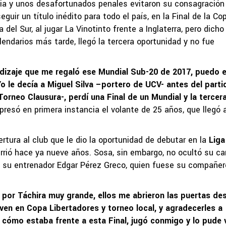
lia y unos desafortunados penales evitaron su consagración
guir un título inédito para todo el país, en la Final de la Co
del Sur, al jugar La Vinotinto frente a Inglaterra, pero dicho
endarios más tarde, llegó la tercera oportunidad y no fue
izaje que me regaló ese Mundial Sub-20 de 2017, puedo e
. Yo le decía a Miguel Silva –portero de UCV- antes del parti
Torneo Clausura-, perdí una Final de un Mundial y la tercer
xpresó en primera instancia el volante de 25 años, que llegó a
rtura al club que le dio la oportunidad de debutar en la
Liga
rrió hace ya nueve años. Sosa, sin embargo, no ocultó su ca
a su entrenador Edgar Pérez Greco, quien fuese su compañer
por Táchira muy grande, ellos me abrieron las puertas de
en en Copa Libertadores y torneo local, y agradecerles a
 cómo estaba frente a esta Final, jugó conmigo y lo pude v