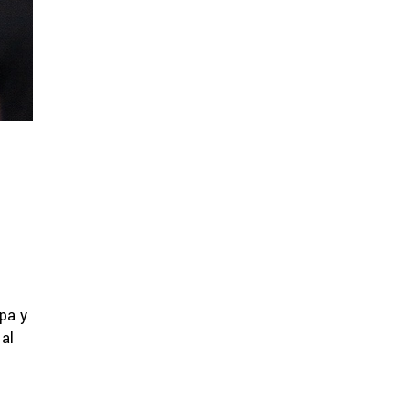
pa y
 al