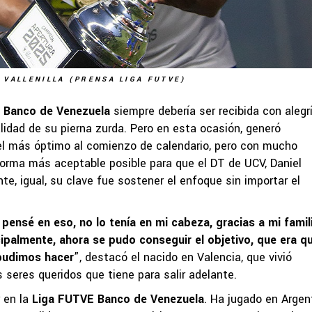
 VALLENILLA (PRENSA LIGA FUTVE)
 Banco de Venezuela
siempre debería ser recibida con alegrí
alidad de su pierna zurda. Pero en esta ocasión, generó
 el más óptimo al comienzo de calendario, pero con mucho
 forma más aceptable posible para que el DT de UCV, Daniel
e, igual, su clave fue sostener el enfoque sin importar el
pensé en eso, no lo tenía en mi cabeza, gracias a mi famili
ncipalmente, ahora se pudo conseguir el objetivo, que era q
 pudimos hacer
”, destacó el nacido en Valencia, que vivió
 seres queridos que tiene para salir adelante.
r en la
Liga FUTVE Banco de Venezuela
. Ha jugado en Argen