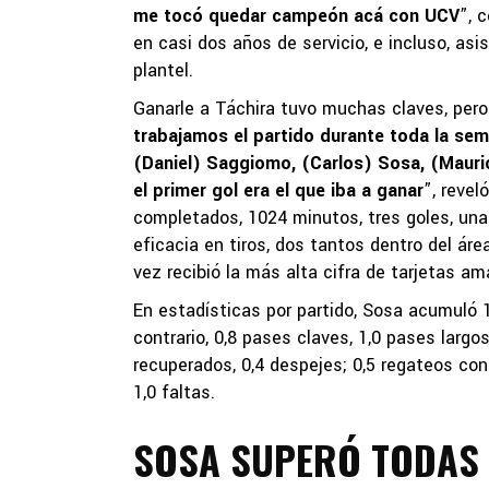
me tocó quedar campeón acá con UCV
”, 
en casi dos años de servicio, e incluso, asi
plantel.
Ganarle a Táchira tuvo muchas claves, pero 
trabajamos el partido durante toda la sem
(Daniel) Saggiomo, (Carlos) Sosa, (Mauric
el primer gol era el que iba a ganar
”, revel
completados, 1024 minutos, tres goles, una
eficacia en tiros, dos tantos dentro del áre
vez recibió la más alta cifra de tarjetas ama
En estadísticas por partido, Sosa acumuló 1
contrario, 0,8 pases claves, 1,0 pases largo
recuperados, 0,4 despejes; 0,5 regateos con 
1,0 faltas.
SOSA SUPERÓ TODAS 