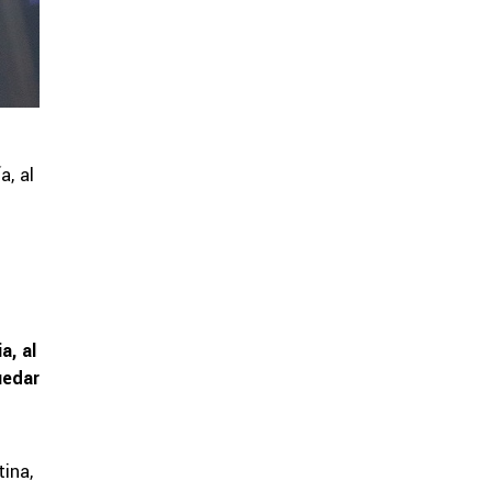
a, al
a, al
uedar
tina,