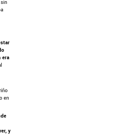
 sin
pa
star
do
a era
l
riño
o en
sde
er, y