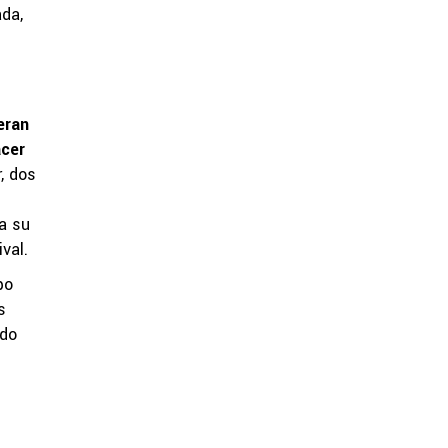
ada,
eran
acer
, dos
 a su
val.
po
s
ido