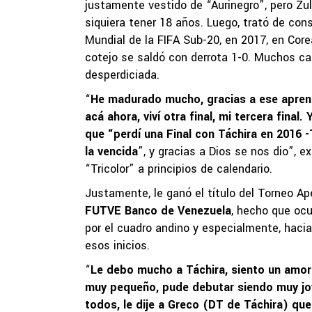
justamente vestido de “Aurinegro”, pero Zu
siquiera tener 18 años. Luego, trató de conse
Mundial de la FIFA Sub-20, en 2017, en Corea 
cotejo se saldó con derrota 1-0. Muchos cal
desperdiciada.
“
He madurado mucho, gracias a ese aprend
acá ahora, viví otra final, mi tercera final
que “perdí una Final con Táchira en 2016 -
la vencida
”, y gracias a Dios se nos dio”, e
“Tricolor” a principios de calendario.
Justamente, le ganó el título del Torneo Ape
FUTVE Banco de Venezuela
, hecho que ocu
por el cuadro andino y especialmente, haci
esos inicios.
“
Le debo mucho a Táchira, siento un amor 
muy pequeño, pude debutar siendo muy jov
todos, le dije a Greco (DT de Táchira) que